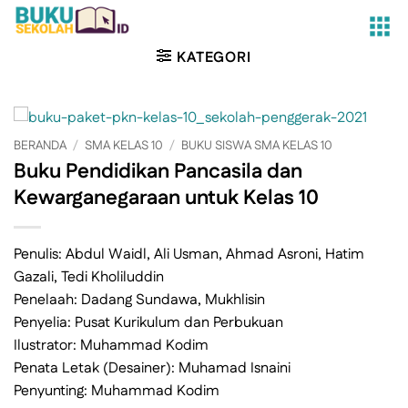
Skip
to
content
KATEGORI
BERANDA
/
SMA KELAS 10
/
BUKU SISWA SMA KELAS 10
Buku Pendidikan Pancasila dan
Kewarganegaraan untuk Kelas 10
Penulis: Abdul Waidl, Ali Usman, Ahmad Asroni, Hatim
Gazali, Tedi Kholiluddin
Penelaah: Dadang Sundawa, Mukhlisin
Penyelia: Pusat Kurikulum dan Perbukuan
Ilustrator: Muhammad Kodim
Penata Letak (Desainer): Muhamad Isnaini
Penyunting: Muhammad Kodim