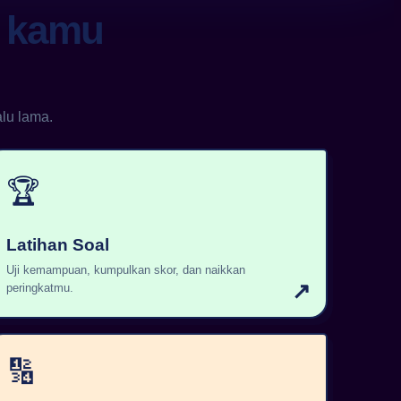
g kamu
lu lama.
🏆
Latihan Soal
Uji kemampuan, kumpulkan skor, dan naikkan
↗
peringkatmu.
🔢