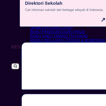
BUKU GAMBAR
Direktori Sekolah
BUKU MEWARNAI (INTERAKTIF)
Cari informasi sekolah dari berbagai wilayah di Indonesia.
BUKU MEWARNAI
BUKU CERITA ANAK
↗
BUKU CERITA REMAJA
BUKU WISATA
GAMES HITUNG CEPAT
BUKU PANDUAN GURU PAUD
BUKU SAKU ORANG TUA PAUD
MODUL BELAJAR LITERASI & NUMERASI
INFO SEKOLAH
DIREKTORI SEKOLAH
BIAYA SEKOLAH