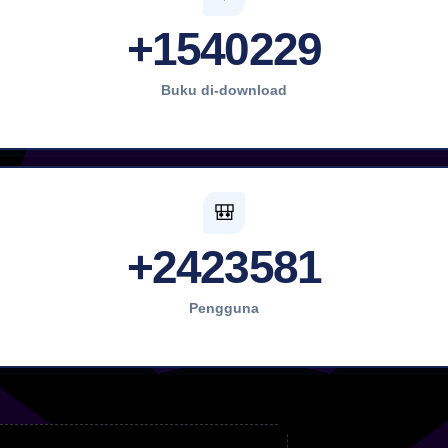
+1540229
Buku di-download
🎒
+2423581
Pengguna