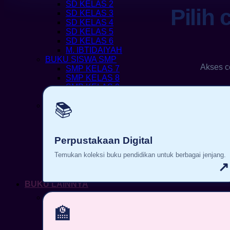
SD KELAS 2
Pilih
SD KELAS 3
SD KELAS 4
SD KELAS 5
SD KELAS 6
M. IBTIDAIYAH
BUKU SISWA SMP
Akses c
SMP KELAS 7
SMP KELAS 8
SMP KELAS 9
M. TSANAWIYAH
📚
BUKU SISWA SMA / SMK
SMA KELAS 10
SMA KELAS 11
SMA KELAS 12
Perpustakaan Digital
SMK KELAS 10
SMK KELAS 11
Temukan koleksi buku pendidikan untuk berbagai jenjang.
SMK KELAS 12
↗
M. ALIYAH
BUKU LAINNYA
BUKU KURIKULUM MERDEKA
E-MODUL KESETARAAN
🏫
BUKU AGAMA ISLAM
BUKU GAMBAR (INTERAKTIF)