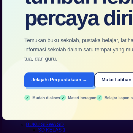
MUSEUM.CO.ID
percaya diri
BUKU GURU
BUKU GURU SD
SD KELAS 1
SD KELAS 2
SD KELAS 3
SD KELAS 4
Temukan buku sekolah, pustaka belajar, latih
SD KELAS 5
informasi sekolah dalam satu tempat yang mud
SD KELAS 6
BUKU GURU SMP
tua, dan guru.
SMP KELAS 7
SMP KELAS 8
SMP KELAS 9
BUKU GURU SMA / SMK
Jelajahi Perpustakaan →
Mulai Latihan
SMA KELAS 10
SMA KELAS 11
SMA KELAS 12
Mudah diakses
Materi beragam
Belajar kapan s
SMK KELAS 10
SMK KELAS 11
SMK KELAS 12
BUKU SISWA
BUKU SISWA SD
SD KELAS 1