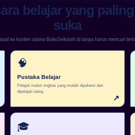
 cara belajar yang palin
suka
epat ke konten utama BukuSekolah.id tanpa harus mencari terla
🧠
Pustaka Belajar
Pelajari materi ringkas yang mudah dipahami dan
dipelajari ulang.
↗
🎓