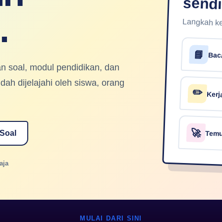
sendi
.
Langkah kec
📘
Bac
an soal, modul pendidikan, dan
ah dijelajahi oleh siswa, orang
✏️
Kerj
🚀
 Soal
Temu
aja
MULAI DARI SINI