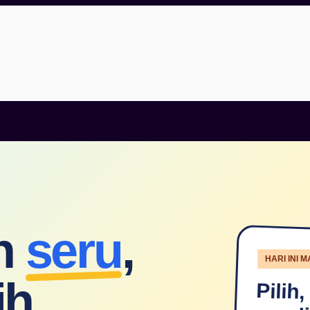
ih
seru
,
HARI INI 
ih
Pilih,