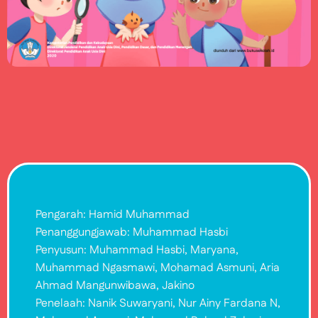
Pengarah: Hamid Muhammad
Penanggungjawab: Muhammad Hasbi
Penyusun: Muhammad Hasbi, Maryana,
Muhammad Ngasmawi, Mohamad Asmuni, Aria
Ahmad Mangunwibawa, Jakino
Penelaah: Nanik Suwaryani, Nur Ainy Fardana N,