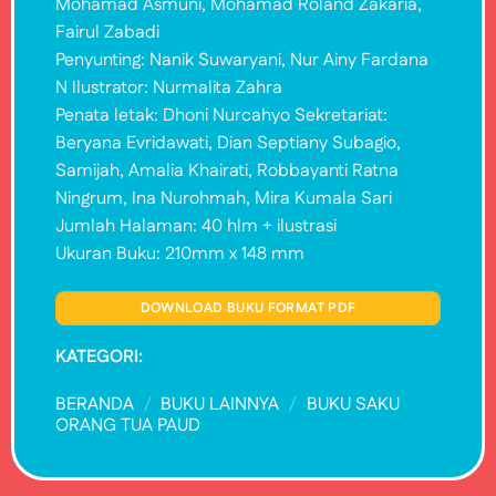
Mohamad Asmuni, Mohamad Roland Zakaria,
Fairul Zabadi
Penyunting: Nanik Suwaryani, Nur Ainy Fardana
N Ilustrator: Nurmalita Zahra
Penata letak: Dhoni Nurcahyo Sekretariat:
Beryana Evridawati, Dian Septiany Subagio,
Samijah, Amalia Khairati, Robbayanti Ratna
Ningrum, Ina Nurohmah, Mira Kumala Sari
Jumlah Halaman: 40 hlm + ilustrasi
Ukuran Buku: 210mm x 148 mm
DOWNLOAD BUKU FORMAT PDF
KATEGORI:
BERANDA
/
BUKU LAINNYA
/
BUKU SAKU
ORANG TUA PAUD