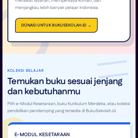
merawat layanan, memperkaya konten, dan
menjangkau lebih banyak pelajar Indonesia.
DONASI UNTUK BUKUSEKOLAH.ID →
KOLEKSI BELAJAR
Temukan buku sesuai jenjang
dan kebutuhanmu
Pilih e-Modul Kesetaraan, buku Kurikulum Merdeka, atau koleksi
pendidikan pendamping yang tersedia di BukuSekolah.id.
E-MODUL KESETARAAN