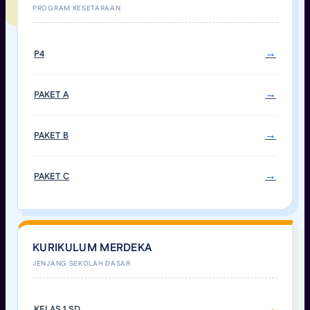
P4
PAKET A
PAKET B
PAKET C
KURIKULUM MERDEKA
KELAS 1 SD