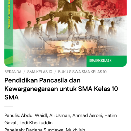
BERANDA
/
SMA KELAS 10
/
BUKU SISWA SMA KELAS 10
Pendidikan Pancasila dan
Kewarganegaraan untuk SMA Kelas 10
SMA
Penulis: Abdul Waidl, Ali Usman, Ahmad Asroni, Hatim
Gazali, Tedi Kholiluddin
Penelaah: Dadang Sundawa, Mukhlisin