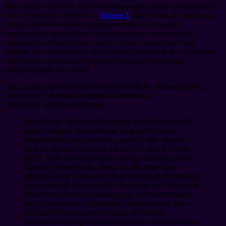
Buku Belajar Bersama Temanmu Matematika untuk Sekolah Dasar
Kelas 6 Kurikulum Merdeka –
Volume 1
adalah sebuah buku yang
sangat direkomendasikan bagi siswa kelas 6 yang ingin
meningkatkan pemahaman dan kemampuan mereka dalam
matematika. Dengan desain yang menarik, penjelasan yang
lengkap, dan fitur interaktif yang inovatif, buku ini akan membantu
siswa dalam mempelajari matematika dengan cara yang
menyenangkan dan efektif.
Hak Cipta pada Kementerian Pendidikan, Kebudayaan,
Riset, dan Teknologi Republik Indonesia.
Dilindungi Undang-Undang.
Disclaimer: Buku ini disiapkan oleh Pemerintah
dalam rangka pemenuhan kebutuhan buku
pendidikan yang bermutu, murah, dan merata
sesuai dengan amanat dalam UU No. 3 Tahun
2017. Buku ini digunakan secara terbatas pada
Sekolah Penggerak. Buku ini disusun dan
ditelaah oleh berbagai pihak di bawah koordinasi
Kementerian Pendidikan, Kebudayaan, Riset dan
Teknologi. Buku ini merupakan dokumen hidup
yang senantiasa diperbaiki, diperbaharui, dan
dimutakhirkan sesuai dengan dinamika
kebutuhan dan perubahan zaman. Masukan dari