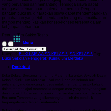
yang bervariasi dan menantang, sehingga siswa dapat
mengasah kemampuan matematika mereka. Dengan
bantuan buku ini, diharapkan siswa dapat mengembangkan
pemahaman yang lebih mendalam tentang matematika dan
mampu mengaplikasikan konsep-konsep tersebut dalam
kehidupan sehari-hari.
Penulis: Tim Gakko Tosho
Menu
Kuantitas
Buku
Download Buku Format PDF
Matematika
Kategori:
BUKU SISWA SD KELAS 6
,
SD KELAS 6
Tag:
untuk
Buku Sekolah Penggerak
,
Kurikulum Merdeka
Sekolah
Dasar
Deskripsi
Kelas
6
Buku Belajar Bersama Temanmu Matematika untuk Sekolah Dasar
Kurikulum
Kelas 6 Kurikulum Merdeka – Volume 1 adalah sebuah buku
Merdeka
pelajaran yang dirancang khusus untuk membantu siswa kelas 6
–
dalam mempelajari matematika dengan cara yang menyenangkan
Volume
dan interaktif. Buku ini merupakan bagian dari seri buku Belajar
1
Bersama Temanmu yang dikembangkan oleh tim pendidik
berpengalaman dan ahli matematika.
Buku ini didesain dengan gaya yang menarik dan mudah dipahami