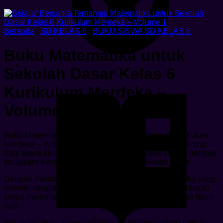
Beranda
/
SD KELAS 6
/
BUKU SISWA SD KELAS 6
Buku Matematika untuk
Sekolah Dasar Kelas 6
Kurikulum Merdeka –
Volume 1
Buku Matematika untuk Sekolah Dasar Kelas 6 Kurikulum
Merdeka – Volume 1 adalah sumber belajar yang penting
bagi siswa kelas 6. Buku ini didesain khusus sesuai dengan
kurikulum Merdeka yang diterapkan di sekolah dasar.
Dengan melibatkan berbagai macam topik matematika yang
relevan dengan kehidupan sehari-hari, buku ini membantu
siswa memahami konsep-konsep matematika dengan lebih
baik.
Selain itu, buku ini juga dilengkapi dengan latihan-latihan