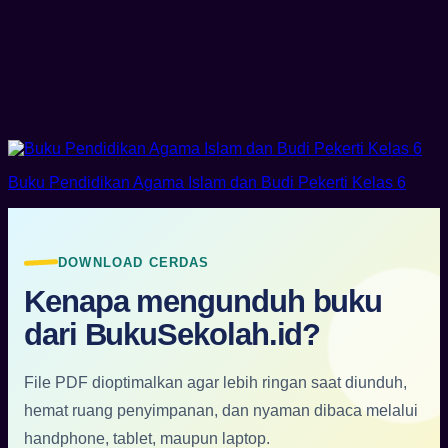
Buku Pendidikan Agama Islam dan Budi Pekerti Kelas 6
DOWNLOAD CERDAS
Kenapa mengunduh buku
dari BukuSekolah.id?
File PDF dioptimalkan agar lebih ringan saat diunduh,
hemat ruang penyimpanan, dan nyaman dibaca melalui
handphone, tablet, maupun laptop.