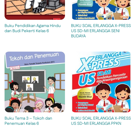
Buku Pendidikan Agama Hindu
BUKU SOAL ERLANGGA X-PRESS
dan Budi Pekerti Kelas 6
US SD-MI ERLANGGA SENI
BUDAYA
Buku Tema 3 – Tokoh dan
BUKU SOAL ERLANGGA X-PRESS
Penemuan Kelas 6
US SD-MI ERLANGGA PPKN