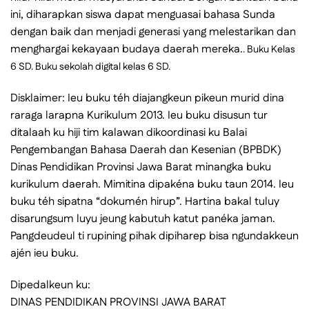
ini, diharapkan siswa dapat menguasai bahasa Sunda
dengan baik dan menjadi generasi yang melestarikan dan
menghargai kekayaan budaya daerah mereka.
. Buku Kelas
6 SD. Buku sekolah digital kelas 6 SD.
Disklaimer: Ieu buku téh diajangkeun pikeun murid dina
raraga larapna Kurikulum 2013. Ieu buku disusun tur
ditalaah ku hiji tim kalawan dikoordinasi ku Balai
Pengembangan Bahasa Daerah dan Kesenian (BPBDK)
Dinas Pendidikan Provinsi Jawa Barat minangka buku
kurikulum daerah. Mimitina dipakéna buku taun 2014. Ieu
buku téh sipatna “dokumén hirup”. Hartina bakal tuluy
disarungsum luyu jeung kabutuh katut panéka jaman.
Pangdeudeul ti rupining pihak dipiharep bisa ngundakkeun
ajén ieu buku.
Dipedalkeun ku:
DINAS PENDIDIKAN PROVINSI JAWA BARAT