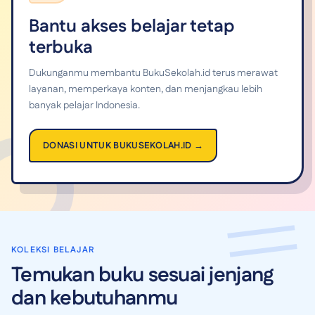
Bantu akses belajar tetap
terbuka
Dukunganmu membantu BukuSekolah.id terus merawat
layanan, memperkaya konten, dan menjangkau lebih
banyak pelajar Indonesia.
DONASI UNTUK BUKUSEKOLAH.ID →
KOLEKSI BELAJAR
Temukan buku sesuai jenjang
dan kebutuhanmu