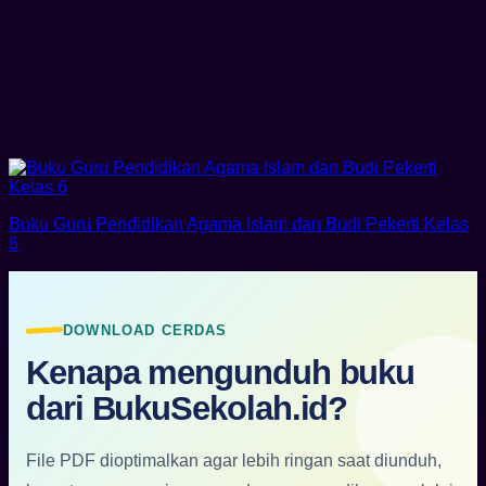
Buku Guru Pendidikan Agama Islam dan Budi Pekerti Kelas
6
DOWNLOAD CERDAS
Kenapa mengunduh buku
dari BukuSekolah.id?
File PDF dioptimalkan agar lebih ringan saat diunduh,