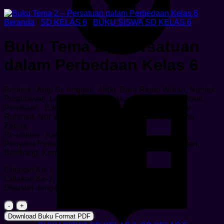
Beranda
/
SD KELAS 6
/
BUKU SISWA SD KELAS 6
Buku Tema 2 – Persatuan
dalam Perbedaan Kelas 6
Penulis : Angi St. Anggari, Afriki, Dara Retno Wulan, Nuniek
Puspitawati, Lely Mifthachul Khasanah, Santi Hendriyeti.
Penelaah : Eddy Budiono, Anung Priambodo, Mamat
Ruhimat, Nur Wahyu Rochmadi, Elina Syarif, Suwarta
Zebua.
Pe-review : Asmaul Husna
Penyelia Penerbitan : Pusat Kurikulum dan Perbukuan,
Balitbang, Kemendikbud.
Cetakan Ke-1, 2015 (978-602-282-785-6)
Cetakan Ke-2, 2018 (Edisi Revisi)
Disusun dengan huruf Baar Metanoia, 12 pt.
Kuantitas
Buku
Download Buku Format PDF
Tema