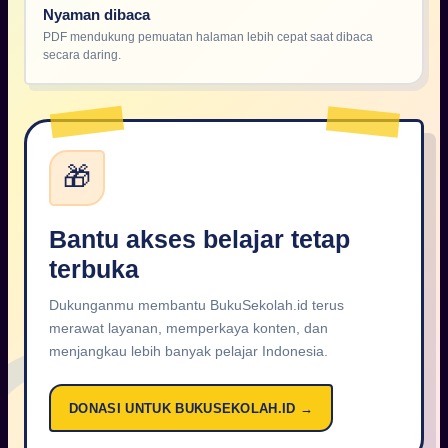
Nyaman dibaca
PDF mendukung pemuatan halaman lebih cepat saat dibaca
secara daring.
🎁
Bantu akses belajar tetap
terbuka
Dukunganmu membantu BukuSekolah.id terus
merawat layanan, memperkaya konten, dan
menjangkau lebih banyak pelajar Indonesia.
DONASI UNTUK BUKUSEKOLAH.ID →