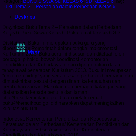
Kategori:
BUKU SISWA SD KELAS 6
,
SD KELAS 6
Tag:
2
Buku Tema 2 – Persatuan dalam Perbedaan Kelas 6
–
Persatuan
Deskripsi
dalam
Perbedaan
Download Buku Tema 2 – Persatuan dalam Perbedaan
Kelas
Kelas 6. Buku Siswa Kelas 6. Buku tematik kelas 6 SD.
6
Disklaimer: Buku ini merupakan buku guru yang
dipersiapkan Pemerintah dalam rangka implementasi
Menu
Kurikulum 2013. Buku guru ini disusun dan ditelaah oleh
berbagai pihak di bawah koordinasi Kementerian
Pendidikan dan Kebudayaan, dan dipergunakan dalam
tahap awal penerapan Kurikulum 2013. Buku ini merupakan
“dokumen hidup” yang senantiasa diperbaiki, diperbarui, dan
dimutakhirkan sesuai dengan dinamika kebutuhan dan
perubahan zaman. Masukan dari berbagai kalangan yang
dialamatkan kepada penulis dan laman
http://buku.kemdikbud.go.id atau melalui email
buku@kemdikbud.go.id diharapkan dapat meningkatkan
kualitas buku ini.
Indonesia. Kementerian Pendidikan dan Kebudayaan.
Persatuan dalam Perbedaan/ Kementerian Pendidikan dan
Kebudayaan.– Edisi Revisi Jakarta : Kementerian
Pendidikan dan Kebudayaan, 2018.