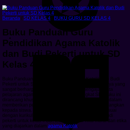
Beranda
/
SD KELAS 4
/
BUKU GURU SD KELAS 4
Buku Panduan Guru
Pendidikan Agama Katolik
dan Budi Pekerti untuk SD
Kelas 4
Buku Panduan Guru Pendidikan Agama Katolik dan Budi
Pekerti untuk SD Kelas 4 adalah sebuah sumber daya yang
sangat berharga bagi para guru dalam mengajar mata
pelajaran agama Katolik dan moral di tingkat SD. Buku ini
dirancang khusus untuk memenuhi kebutuhan guru dalam
memberikan pembelajaran yang efektif dan menyenangkan
kepada siswa. Buku ini berisi materi-materi yang sesuai
dengan kurikulum pendidikan agama Katolik dan budi
pekerti untuk kelas 4 SD, termasuk nilai-nilai moral dan etika
yang diajarkan dalam
agama Katolik
.