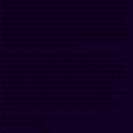
Dalam kesimpulan, Buku Panduan Guru Pendidikan Agama
Katolik dan Budi Pekerti untuk SD Kelas 4 adalah sumber
daya yang sangat berharga bagi guru dalam mengajar mata
pelajaran ini. Buku ini menyediakan materi yang lengkap
dan terstruktur, serta memberikan strategi pengajaran yang
efektif. Dengan menggunakan buku panduan ini, diharapkan
guru dapat menyampaikan pembelajaran yang menarik dan
bermakna, serta membantu siswa dalam mengembangkan
karakter dan budi pekerti yang baik.
Disclaimer: Buku ini disiapkan oleh Pemerintah dalam rangka
pemenuhan kebutuhan buku pendidikan yang bermutu, murah, dan
merata sesuai dengan amanat dalam UU No. 3 Tahun 2017. Buku
ini disusun dan ditelaah oleh berbagai pihak di bawah koordinasi
Kementerian Pendidikan, Kebudayaan, Riset, dan Teknologi. Buku
ini merupakan dokumen hidup yang senantiasa diperbaiki,
diperbaharui, dan dimutakhirkan sesuai dengan dinamika
kebutuhan dan perubahan zaman. Masukan dari berbagai kalangan
yang dialamatkan kepada penulis atau melalui alamat surel
buku@kemdikbud.go.id diharapkan dapat meningkatkan kualitas
buku ini.
Isi buku ini menggunakan huruf Lato 11/15 pt.
xiv, 242 hlm.: 25 cm