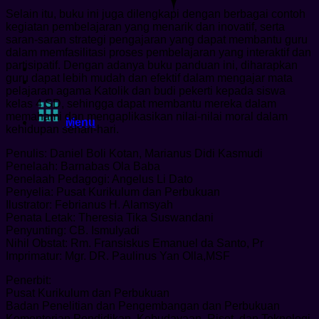
Selain itu, buku ini juga dilengkapi dengan berbagai contoh
kegiatan pembelajaran yang menarik dan inovatif, serta
saran-saran strategi pengajaran yang dapat membantu guru
dalam memfasilitasi proses pembelajaran yang interaktif dan
partisipatif. Dengan adanya buku panduan ini, diharapkan
guru dapat lebih mudah dan efektif dalam mengajar mata
pelajaran agama Katolik dan budi pekerti kepada siswa
kelas 4 SD, sehingga dapat membantu mereka dalam
memahami dan mengaplikasikan nilai-nilai moral dalam
Menu
kehidupan sehari-hari.
Penulis: Daniel Boli Kotan, Marianus Didi Kasmudi
Penelaah: Barnabas Ola Baba
Penelaah Pedagogi: Angelus Li Dato
Penyelia: Pusat Kurikulum dan Perbukuan
Ilustrator: Febrianus H. Alamsyah
Penata Letak: Theresia Tika Suswandani
Penyunting: CB. Ismulyadi
Nihil Obstat: Rm. Fransiskus Emanuel da Santo, Pr
Imprimatur: Mgr. DR. Paulinus Yan Olla,MSF
Penerbit:
Pusat Kurikulum dan Perbukuan
Badan Penelitian dan Pengembangan dan Perbukuan
Kementerian Pendidikan, Kebudayaan, Riset, dan Teknologi