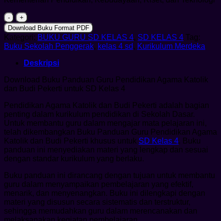
Kuantitas
Buku
Download Buku Format PDF
Panduan
Kategori:
BUKU GURU SD KELAS 4
,
SD KELAS 4
Tag:
Guru
Buku Sekolah Penggerak
,
kelas 4 sd
,
Kurikulum Merdeka
Pendidikan
Agama
Deskripsi
Katolik
dan
Download Buku Panduan Guru Pendidikan Agama Katolik
Budi
dan Budi Pekerti untuk SD Kelas 4
Pekerti
untuk
Pendidikan Agama Katolik dan Budi Pekerti adalah bagian
SD
penting dalam kurikulum pendidikan di Sekolah Dasar.
Kelas
Untuk membantu guru dalam mengajar mata pelajaran ini,
4
telah dikembangkan Buku Panduan Guru Pendidikan Agama
Katolik dan Budi Pekerti khusus untuk
SD Kelas 4
. Buku
panduan ini menyediakan materi yang lengkap dan sesuai
dengan standar kurikulum yang berlaku.
Buku panduan ini dirancang dengan tujuan untuk membantu
guru dalam menyampaikan pembelajaran yang efektif,
menarik, dan menyenangkan. Buku ini dilengkapi dengan
materi yang disusun secara sistematis dan terstruktur,
sehingga memudahkan guru dalam merencanakan dan
melaksanakan kegiatan pembelajaran.