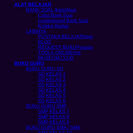
ALAT BELAJAR
BANK SOAL (beta)
Coba Bank Soal
Leaderboard Bank Soal
Koleksi Badge
LAINNYA
PUSTAKA BELAJAR
BLOG
REQUEST BUKU
TOOLS ONLINE
MUSEUM.CO.ID
BUKU GURU
BUKU GURU SD
SD KELAS 1
SD KELAS 2
SD KELAS 3
SD KELAS 4
SD KELAS 5
SD KELAS 6
BUKU GURU SMP
SMP KELAS 7
SMP KELAS 8
SMP KELAS 9
BUKU GURU SMA / SMK
SMA KELAS 10