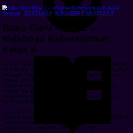
Beranda
/
SD KELAS 4
/
BUKU GURU SD KELAS 4
Buku Guru Tema 1 –
Indahnya Kebersamaan
Kelas 4
Penulis : Angi St. Anggari, Afriki, Dara Retno Wulan, Nuniek
Puspitawati, Lely Mifthachul Khasanah, dan Santi Hendriyeti.
Penelaah : Nur Wahyu Rochmadi, Lise Chamisijatin, Daru
Wahyuni, Encep Supriatna, Rini Solihat, H. Andoyo
Sastromiharjo, Meilani Hartono, Eddy Budiono, Mugiyo
Hartono, dan Enok Maryani.
Penyelia Penerbitan : Pusat Kurikulum dan Perbukuan,
Balitbang, Kemendikbud.
Cetakan Ke-1, 2013 (ISBN 978-602-282-002-4)
Cetakan Ke-2, 2014 (Edisi Revisi, ISBN 978-602-282-146-5)
Cetakan Ke-3, 2016 (Edisi Revisi,
Disusun dengan huruf Baar Metanoia, 12 pt.