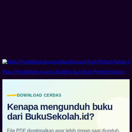
Buku Pendidikan Agama Buddha dan Budi Pekerti Kelas 4
DOWNLOAD CERDAS
Kenapa mengunduh buku
dari BukuSekolah.id?
File PDF dioptimalkan agar lebih ringan saat diunduh,