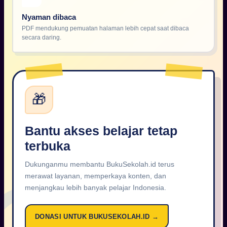
Nyaman dibaca
PDF mendukung pemuatan halaman lebih cepat saat dibaca
secara daring.
🎁
Bantu akses belajar tetap
terbuka
Dukunganmu membantu BukuSekolah.id terus
merawat layanan, memperkaya konten, dan
menjangkau lebih banyak pelajar Indonesia.
DONASI UNTUK BUKUSEKOLAH.ID →