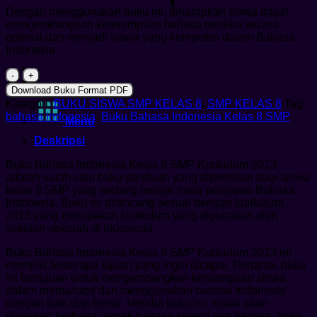
Dengan menggunakan buku ini, diharapkan siswa dapat
mengembangkan keterampilan bahasa mereka secara
optimal dan menjadi siswa yang kompeten dalam Bahasa
Indonesia.
Kuantitas
Buku
Download Buku Format PDF
Bahasa
Kategori:
BUKU SISWA SMP KELAS 8
,
SMP KELAS 8
Tag:
Indonesia
bahasa indonesia
,
Buku Bahasa Indonesia Kelas 8 SMP
Menu
Kelas
8
Deskripsi
SMP
Kurikulum
Buku Bahasa Indonesia Kelas 8 SMP Kurikulum 2013
2013
adalah salah satu buku panduan yang diperlukan bagi siswa
kelas 8 SMP yang sedang belajar mata pelajaran Bahasa
Indonesia. Buku ini dirancang sesuai dengan kurikulum
2013 yang merupakan kurikulum yang digunakan oleh
sekolah-sekolah di Indonesia.
Buku Bahasa Indonesia Kelas 8 SMP Kurikulum 2013 ini
memiliki beberapa tujuan yang ingin dicapai. Pertama, buku
ini bertujuan untuk mengembangkan kemampuan siswa
dalam memahami dan menggunakan bahasa Indonesia
dengan baik dan benar. Melalui buku ini, siswa akan
diajarkan berbagai aspek bahasa seperti tata bahasa, kosa