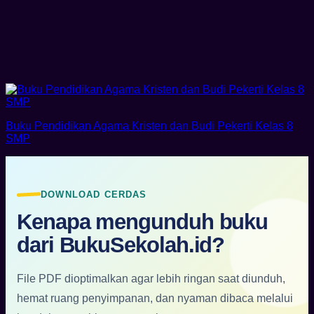
Buku Pendidikan Agama Kristen dan Budi Pekerti Kelas 8
SMP
DOWNLOAD CERDAS
Kenapa mengunduh buku
dari BukuSekolah.id?
File PDF dioptimalkan agar lebih ringan saat diunduh,
hemat ruang penyimpanan, dan nyaman dibaca melalui