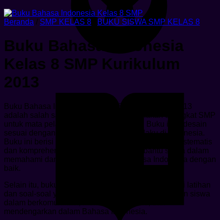
Beranda
/
SMP KELAS 8
/
BUKU SISWA SMP KELAS 8
Buku Bahasa Indonesia
Kelas 8 SMP Kurikulum
2013
Buku Bahasa Indonesia Kelas 8 SMP Kurikulum 2013
adalah salah satu bahan ajar yang digunakan di tingkat SMP
untuk mata pelajaran Bahasa Indonesia. Buku ini didesain
sesuai dengan kurikulum 2013 yang berlaku di Indonesia.
Buku ini berisi materi-materi yang disusun secara sistematis
dan komprehensif, sehingga dapat membantu siswa dalam
memahami dan menguasai materi Bahasa Indonesia dengan
baik.
Selain itu, buku ini juga dilengkapi dengan berbagai latihan
dan soal-soal yang dapat meningkatkan kemampuan siswa
dalam berkomunikasi, membaca, menulis, dan
mendengarkan dalam Bahasa Indonesia.