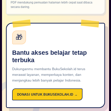
PDF mendukung pemuatan halaman lebih cepat saat dibaca
secara daring.
🎁
Bantu akses belajar tetap
terbuka
Dukunganmu membantu BukuSekolah.id terus
merawat layanan, memperkaya konten, dan
menjangkau lebih banyak pelajar Indonesia.
DONASI UNTUK BUKUSEKOLAH.ID →