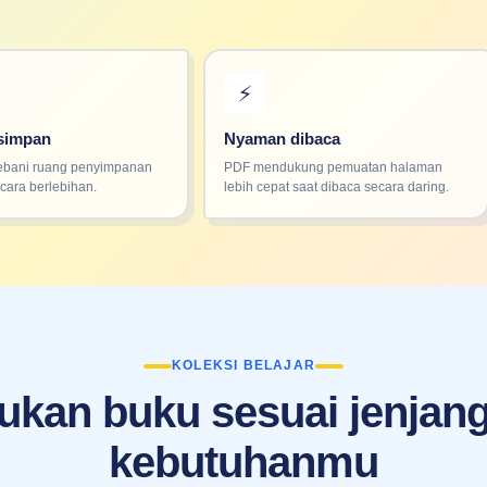
⚡
isimpan
Nyaman dibaca
bani ruang penyimpanan
PDF mendukung pemuatan halaman
cara berlebihan.
lebih cepat saat dibaca secara daring.
KOLEKSI BELAJAR
kan buku sesuai jenjan
kebutuhanmu