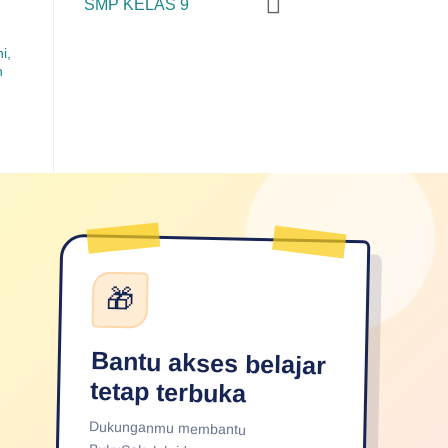
SMP KELAS 9
i,
n
🎁
Bantu akses belajar
tetap terbuka
Dukunganmu membantu
BukuSekolah.id terus merawat
layanan, memperkaya konten, dan
menjangkau lebih banyak pelajar