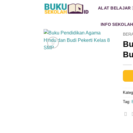
Skip
ALAT BELAJAR
to
content
INFO SEKOLA
BER
Bu
Bu
Kateg
Tag: