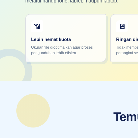
melalui handphone, tablet, maupun laptop.
📶
💾
Lebih hemat kuota
Ringan d
Ukuran file dioptimalkan agar proses
Tidak membe
pengunduhan lebih efisien.
perangkat se
Temu