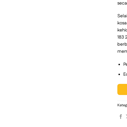
seca
Sela
kosa
kehi
183 
ber
mem
P
E
Kateg