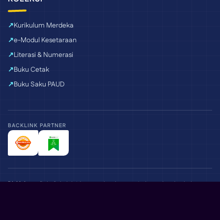
Kurikulum Merdeka
e-Modul Kesetaraan
Literasi & Numerasi
Buku Cetak
Buku Saku PAUD
BACKLINK PARTNER
Disklaimer:
BukuSekolah.id merupakan layanan independen dan bukan
situs resmi pemerintah. Materi yang ditampilkan ditujukan untuk
mendukung kegiatan belajar dan akses informasi pendidikan.
Belajar lebih mudah, setiap hari.