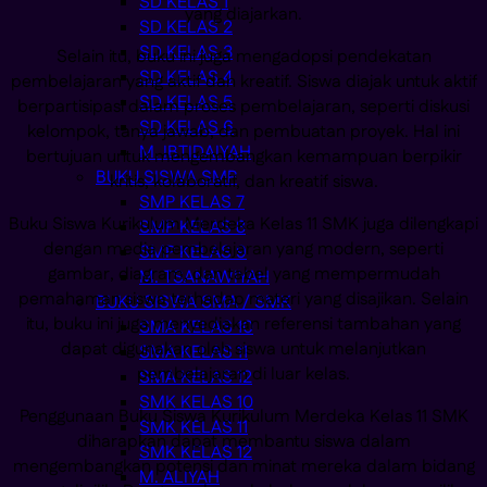
SD KELAS 1
yang diajarkan.
SD KELAS 2
SD KELAS 3
Selain itu, buku ini juga mengadopsi pendekatan
SD KELAS 4
pembelajaran yang aktif dan kreatif. Siswa diajak untuk aktif
SD KELAS 5
berpartisipasi dalam proses pembelajaran, seperti diskusi
SD KELAS 6
kelompok, tanya jawab, dan pembuatan proyek. Hal ini
M. IBTIDAIYAH
bertujuan untuk mengembangkan kemampuan berpikir
BUKU SISWA SMP
kritis, kolaboratif, dan kreatif siswa.
SMP KELAS 7
Buku Siswa Kurikulum Merdeka Kelas 11 SMK juga dilengkapi
SMP KELAS 8
dengan media pembelajaran yang modern, seperti
SMP KELAS 9
gambar, diagram, dan tabel yang mempermudah
M. TSANAWIYAH
pemahaman siswa terhadap materi yang disajikan. Selain
BUKU SISWA SMA / SMK
itu, buku ini juga menyediakan referensi tambahan yang
SMA KELAS 10
dapat digunakan oleh siswa untuk melanjutkan
SMA KELAS 11
pembelajaran di luar kelas.
SMA KELAS 12
SMK KELAS 10
Penggunaan Buku Siswa Kurikulum Merdeka Kelas 11 SMK
SMK KELAS 11
diharapkan dapat membantu siswa dalam
SMK KELAS 12
mengembangkan potensi dan minat mereka dalam bidang
M. ALIYAH