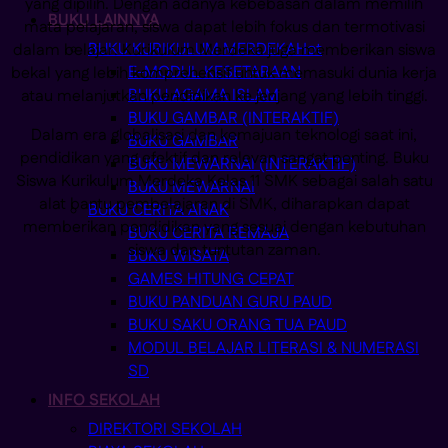
yang dipilih. Dengan adanya kebebasan dalam memilih
BUKU LAINNYA
mata pelajaran, siswa dapat lebih fokus dan termotivasi
BUKU KURIKULUM MERDEKA
dalam belajar. Kurikulum Merdeka juga memberikan siswa
E-MODUL KESETARAAN
bekal yang lebih komprehensif untuk memasuki dunia kerja
BUKU AGAMA ISLAM
atau melanjutkan pendidikan ke jenjang yang lebih tinggi.
BUKU GAMBAR (INTERAKTIF)
Dalam era globalisasi dan kemajuan teknologi saat ini,
BUKU GAMBAR
pendidikan yang efektif dan relevan sangat penting. Buku
BUKU MEWARNAI (INTERAKTIF)
Siswa Kurikulum Merdeka Kelas 11 SMK sebagai salah satu
BUKU MEWARNAI
alat bantu pembelajaran di SMK, diharapkan dapat
BUKU CERITA ANAK
memberikan pendidikan yang sesuai dengan kebutuhan
BUKU CERITA REMAJA
siswa dan tuntutan zaman.
BUKU WISATA
GAMES HITUNG CEPAT
BUKU PANDUAN GURU PAUD
BUKU SAKU ORANG TUA PAUD
MODUL BELAJAR LITERASI & NUMERASI
SD
INFO SEKOLAH
DIREKTORI SEKOLAH