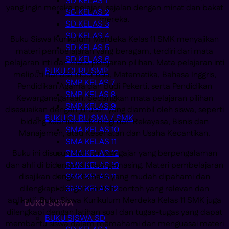
SD KELAS 1
yang ingin mereka pelajari, sejalan dengan minat dan bakat
SD KELAS 2
mereka.
SD KELAS 3
SD KELAS 4
Buku Siswa Kurikulum Merdeka Kelas 11 SMK menyajikan
SD KELAS 5
materi pembelajaran yang beragam, terdiri dari mata
SD KELAS 6
pelajaran inti dan mata pelajaran pilihan. Mata pelajaran inti
BUKU GURU SMP
meliputi Bahasa Indonesia, Matematika, Bahasa Inggris,
SMP KELAS 7
Pendidikan Agama dan Budi Pekerti, serta Pendidikan
SMP KELAS 8
Kewarganegaraan. Sedangkan mata pelajaran pilihan
SMP KELAS 9
disesuaikan dengan jurusan yang diambil oleh siswa, seperti
BUKU GURU SMA / SMK
bidang keahlian Teknologi dan Rekayasa, Bisnis dan
SMA KELAS 10
Manajemen, atau Kesehatan dan Usaha Kecantikan.
SMA KELAS 11
Buku ini disusun oleh tim pengajar yang berpengalaman
SMA KELAS 12
dan ahli di bidangnya masing-masing. Materi pembelajaran
SMK KELAS 10
disajikan dengan bahasa yang mudah dipahami dan
SMK KELAS 11
dilengkapi dengan contoh-contoh yang relevan dan
SMK KELAS 12
aplikatif. Buku Siswa Kurikulum Merdeka Kelas 11 SMK juga
BUKU SISWA
dilengkapi dengan latihan soal dan tugas-tugas yang dapat
BUKU SISWA SD
membantu siswa dalam memahami dan menguasai materi