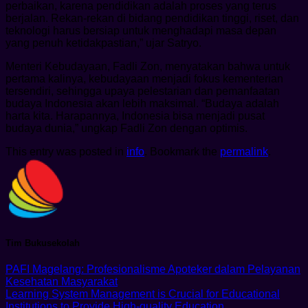
perbaikan, karena pendidikan adalah proses yang terus
berjalan. Rekan-rekan di bidang pendidikan tinggi, riset, dan
teknologi harus bersiap untuk menghadapi masa depan
yang penuh ketidakpastian,” ujar Satryo.
Menteri Kebudayaan, Fadli Zon, menyatakan bahwa untuk
pertama kalinya, kebudayaan menjadi fokus kementerian
tersendiri, sehingga upaya pelestarian dan pemanfaatan
budaya Indonesia akan lebih maksimal. “Budaya adalah
harta kita. Harapannya, Indonesia bisa menjadi pusat
budaya dunia,” ungkap Fadli Zon dengan optimis.
This entry was posted in
info
. Bookmark the
permalink
.
Tim Bukusekolah
PAFI Magelang: Profesionalisme Apoteker dalam Pelayanan
Kesehatan Masyarakat
Learning System Management is Crucial for Educational
Institutions to Provide High-quality Education