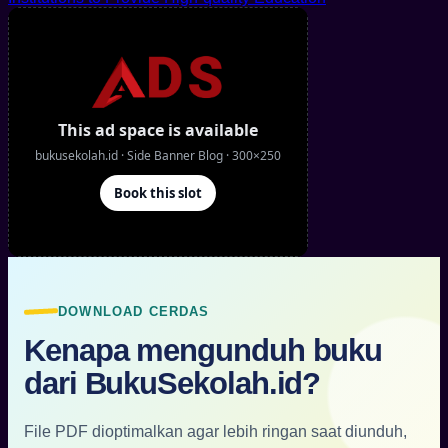
DOWNLOAD CERDAS
Kenapa mengunduh buku
dari BukuSekolah.id?
File PDF dioptimalkan agar lebih ringan saat diunduh,