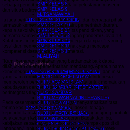
SMP KELAS 8
sebagai pendorong ekonomi melalui pelestarian museum
SMP KELAS 9
dan situs budaya.
M. TSANAWIYAH
BUKU SISWA SMA / SMK
Ia juga berterima kasih atas kolaborasi dari berbagai pihak,
SMA KELAS 10
termasuk kementerian/lembaga lain, pemerintah daerah,
SMA KELAS 11
kepala sekolah, guru, dan komunitas pendidikan, yang
SMA KELAS 12
bersama-sama menghadapi tantangan pandemi Covid-19.
SMK KELAS 10
Kolaborasi ini dinilai berhasil mencegah dampak “learning
SMK KELAS 11
loss” dan meningkatkan jumlah anak yang mencapai
SMK KELAS 12
kompetensi dasar literasi dan numerasi.
M. ALIYAH
“Kami berharap kebijakan yang berdampak baik dapat
BUKU LAINNYA
dilanjutkan dalam pemerintahan mendatang. Apapun nama
kementeriannya, kita semua bergerak dalam visi dan misi
BUKU KURIKULUM MERDEKA
yang sama untuk memastikan seluruh anak Indonesia
E-MODUL KESETARAAN
memperoleh pendidikan berkualitas serta untuk memajukan
BUKU AGAMA ISLAM
kebudayaan dengan tata kelola yang akuntabel dan
BUKU GAMBAR (INTERAKTIF)
berintegritas tinggi,” kata Nadiem.
BUKU GAMBAR
BUKU MEWARNAI (INTERAKTIF)
Pada kesempatan itu, Nadiem juga menyampaikan rasa
BUKU MEWARNAI
terima kasihnya kepada para guru, dosen, tenaga
BUKU CERITA ANAK
kependidikan, dan pegiat seni budaya sebagai ujung tombak
BUKU CERITA REMAJA
pelaksanaan kebijakan. “Tanpa peran Bapak dan Ibu,
BUKU WISATA
kebijakan sebaik apapun tidak akan berdampak positif di
GAMES HITUNG CEPAT
lapangan,” lanjutnya, sambil menekankan bahwa meski
BUKU PANDUAN GURU PAUD