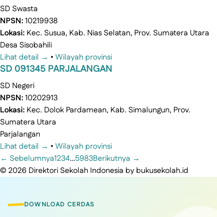
SD
Swasta
NPSN:
10219938
Lokasi:
Kec. Susua, Kab. Nias Selatan, Prov. Sumatera Utara
Desa Sisobahili
Lihat detail →
•
Wilayah provinsi
SD 091345 PARJALANGAN
SD
Negeri
NPSN:
10202913
Lokasi:
Kec. Dolok Pardamean, Kab. Simalungun, Prov.
Sumatera Utara
Parjalangan
Lihat detail →
•
Wilayah provinsi
← Sebelumnya
1
2
3
4
…
5983
Berikutnya →
© 2026 Direktori Sekolah Indonesia by bukusekolah.id
DOWNLOAD CERDAS