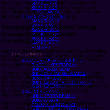
serta dapat mengoptimalkan pemahaman Anda dalam
SMP KELAS 8
berbagai situasi. Jadi, jangan lewatkan kesempatan untuk
SMP KELAS 9
meningkatkan pengetahuan Anda tentang rumus volume
M. TSANAWIYAH
tabung dengan membaca artikel-artikel ini.
BUKU SISWA SMA / SMK
SMA KELAS 10
SMA KELAS 11
Mengenal Rumus Volume Tabung:
SMA KELAS 12
Konsep Dasar dan Contoh
SMK KELAS 10
SMK KELAS 11
Perhitungan
SMK KELAS 12
M. ALIYAH
Rumus volume tabung adalah salah satu rumus matematika
BUKU LAINNYA
yang digunakan untuk menghitung volume tabung. Sebelum
memahami rumus tersebut, penting untuk memahami konsep
BUKU KURIKULUM MERDEKA
dasar volume dan tabung.
E-MODUL KESETARAAN
BUKU AGAMA ISLAM
Volume merupakan ukuran tiga dimensi dari ruang yang diisi
BUKU GAMBAR (INTERAKTIF)
oleh sebuah objek. Dalam hal ini, volume tabung mengacu
BUKU GAMBAR
pada ruang yang diisi oleh tabung. Tabung sendiri adalah
BUKU MEWARNAI (INTERAKTIF)
bangun ruang dengan dua lingkaran sejajar sebagai alasnya
BUKU MEWARNAI
dan sebuah selubung yang menghubungkan kedua
BUKU CERITA ANAK
lingkaran tersebut.
BUKU CERITA REMAJA
BUKU WISATA
Rumus volume tabung didasarkan pada prinsip bahwa
GAMES HITUNG CEPAT
volume sebuah tabung dapat dihitung dengan mengalikan
BUKU PANDUAN GURU PAUD