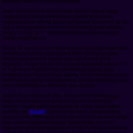
berbagai situasi yang lebih kompleks.
Salah satu situasi di mana rumus volume tabung dapat
dioptimalkan adalah ketika hanya diketahui diameter
lingkaran dasar tabung, bukan jari-jarinya. Dalam hal ini, kita
dapat menggunakan rumus volume tabung yang berbeda,
yaitu V = (π/4) * d^2 * t, dengan d adalah diameter dan t
adalah tinggi tabung.
Selain itu, rumus volume tabung juga dapat digunakan untuk
menghitung volume tabung yang tidak sempurna, yaitu
tabung yang memiliki bagian atas atau bawah yang
terpotong. Dalam hal ini, rumus yang digunakan adalah V =
A * t, di mana A adalah luas penampang tabung yang
terpotong dan t adalah tinggi tabung. Untuk menghitung luas
penampang tabung yang terpotong, kita dapat menggunakan
rumus luas lingkaran dikurangi luas segitiga.
Selain situasi-situasi di atas, rumus volume tabung juga
dapat dioptimalkan untuk digunakan dalam berbagai
konteks, seperti dalam bidang teknik, fisika, atau bahkan
dalam dunia
industri
. Dalam dunia teknik, rumus volume
tabung sering digunakan untuk menghitung kapasitas tangki
atau wadah berbentuk tabung. Dalam fisika, rumus ini
digunakan untuk mempelajari sifat-sifat fluida dalam tabung,
seperti tekanan atau debit aliran. Sedangkan dalam industri,