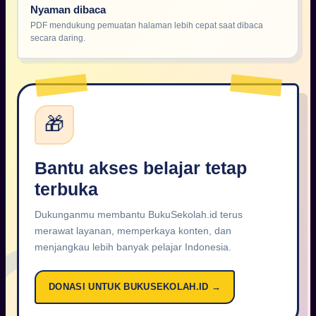
Nyaman dibaca
PDF mendukung pemuatan halaman lebih cepat saat dibaca
secara daring.
🎁
Bantu akses belajar tetap
terbuka
Dukunganmu membantu BukuSekolah.id terus
merawat layanan, memperkaya konten, dan
menjangkau lebih banyak pelajar Indonesia.
DONASI UNTUK BUKUSEKOLAH.ID →