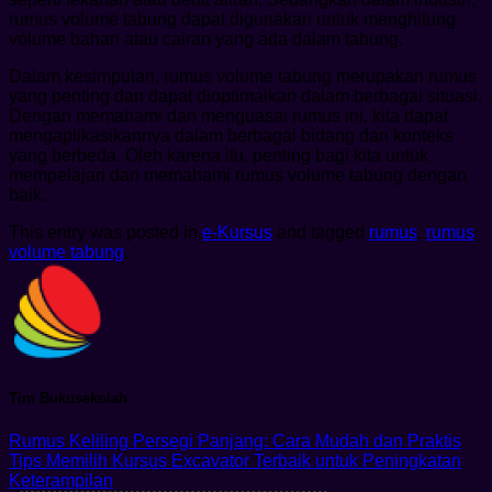
rumus volume tabung dapat digunakan untuk menghitung
volume bahan atau cairan yang ada dalam tabung.
Dalam kesimpulan, rumus volume tabung merupakan rumus
yang penting dan dapat dioptimalkan dalam berbagai situasi.
Dengan memahami dan menguasai rumus ini, kita dapat
mengaplikasikannya dalam berbagai bidang dan konteks
yang berbeda. Oleh karena itu, penting bagi kita untuk
mempelajari dan memahami rumus volume tabung dengan
baik.
This entry was posted in
e-Kursus
and tagged
rumus
,
rumus
volume tabung
.
Tim Bukusekolah
Rumus Keliling Persegi Panjang: Cara Mudah dan Praktis
Tips Memilih Kursus Excavator Terbaik untuk Peningkatan
Keterampilan