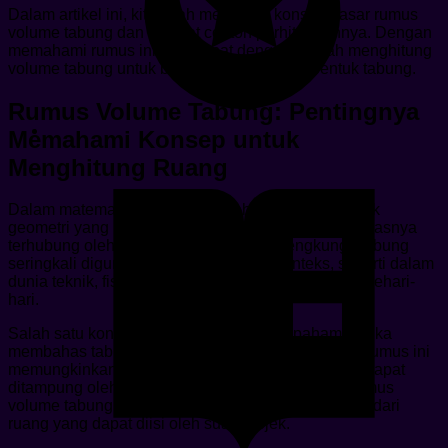
Dalam artikel ini, kita telah mengenal konsep dasar rumus
volume tabung dan melihat contoh perhitungannya. Dengan
memahami rumus ini, kita dapat dengan mudah menghitung
volume tabung untuk berbagai ukuran dan bentuk tabung.
Rumus Volume Tabung: Pentingnya
Memahami Konsep untuk
Menghitung Ruang
Dalam matematika, tabung adalah salah satu bentuk
geometri yang memiliki dua lingkaran paralel dan alasnya
terhubung oleh sebuah permukaan melengkung. Tabung
seringkali digunakan dalam berbagai konteks, seperti dalam
dunia teknik, fisika, atau bahkan dalam kehidupan sehari-
hari.
Salah satu konsep penting yang perlu dipahami ketika
membahas tabung adalah rumus volume tabung. Rumus ini
memungkinkan kita untuk menghitung ruang yang dapat
ditampung oleh tabung tersebut. Dalam konteks rumus
volume tabung, volume adalah ukuran tiga dimensi dari
ruang yang dapat diisi oleh suatu objek.