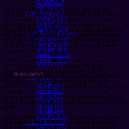
SD KELAS 5
SD KELAS 6
Selanjutnya, artikel kedua, “Rumus Volume Tabung:
BUKU GURU SMP
Pentingnya Memahami Konsep untuk Menghitung Ruang”,
SMP KELAS 7
akan membahas pentingnya memahami rumus volume
SMP KELAS 8
tabung dalam menghitung ruang. Anda akan belajar
SMP KELAS 9
bagaimana rumus ini dapat diterapkan dalam situasi sehari-
BUKU GURU SMA / SMK
hari, seperti saat menghitung volume sebuah wadah atau
SMA KELAS 10
tangki. Artikel ini juga akan memberikan beberapa contoh
SMA KELAS 11
kasus yang relevan untuk membantu Anda mengaplikasikan
SMA KELAS 12
rumus volume tabung dengan lebih baik.
SMK KELAS 10
Terakhir, artikel ketiga, “Mengoptimalkan Penggunaan
SMK KELAS 11
Rumus Volume Tabung dalam Berbagai Situasi”, akan
SMK KELAS 12
membahas bagaimana Anda dapat mengoptimalkan
BUKU SISWA
penggunaan rumus volume tabung dalam berbagai situasi.
BUKU SISWA SD
Anda akan mempelajari beberapa tips dan trik untuk
SD KELAS 1
mempermudah perhitungan volume tabung, serta bagaimana
SD KELAS 2
mengaplikasikan rumus ini dalam situasi yang lebih
SD KELAS 3
kompleks. Artikel ini juga akan memberikan contoh-contoh
SD KELAS 4
nyata di mana rumus volume tabung dapat digunakan secara
SD KELAS 5
efektif.
SD KELAS 6
Dengan membaca ketiga artikel ini, Anda akan menjadi lebih
M. IBTIDAIYAH
mahir dalam menggunakan rumus volume tabung. Anda
BUKU SISWA SMP
akan memahami konsep dasar dan pentingnya rumus ini,
SMP KELAS 7