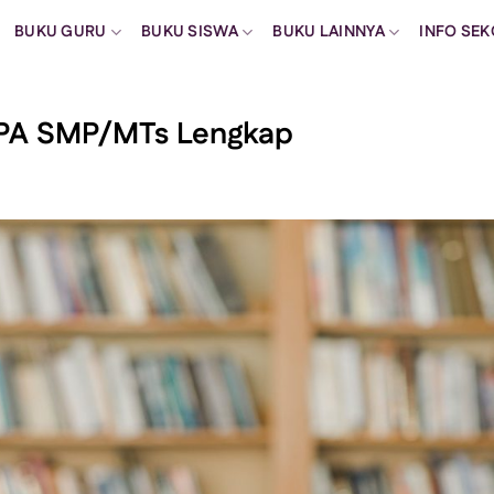
BUKU GURU
BUKU SISWA
BUKU LAINNYA
INFO SE
IPA SMP/MTs Lengkap