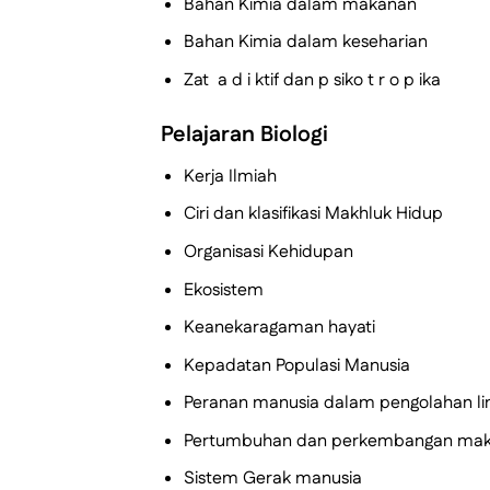
Bahan Kimia dalam makanan
Bahan Kimia dalam keseharian
Zat a d i ktif dan p siko t r o p ika
Pelajaran Biologi
Kerja Ilmiah
Ciri dan klasifikasi Makhluk Hidup
Organisasi Kehidupan
Ekosistem
Keanekaragaman hayati
Kepadatan Populasi Manusia
Peranan manusia dalam pengolahan li
Pertumbuhan dan perkembangan mak
Sistem Gerak manusia