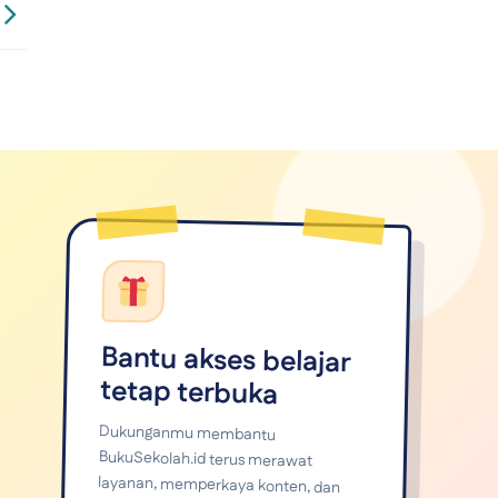
Bantu akses belajar
tetap terbuka
Dukunganmu membantu
BukuSekolah.id terus merawat
layanan, memperkaya konten, dan
menjangkau lebih banyak pelajar