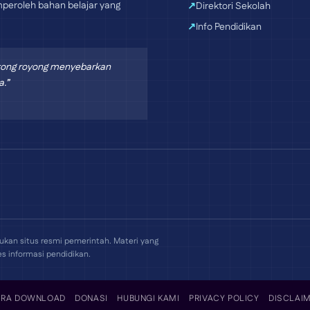
peroleh bahan belajar yang
Direktori Sekolah
Info Pendidikan
otong royong menyebarkan
a.”
kan situs resmi pemerintah. Materi yang
s informasi pendidikan.
ARA DOWNLOAD
DONASI
HUBUNGI KAMI
PRIVACY POLICY
DISCLAI