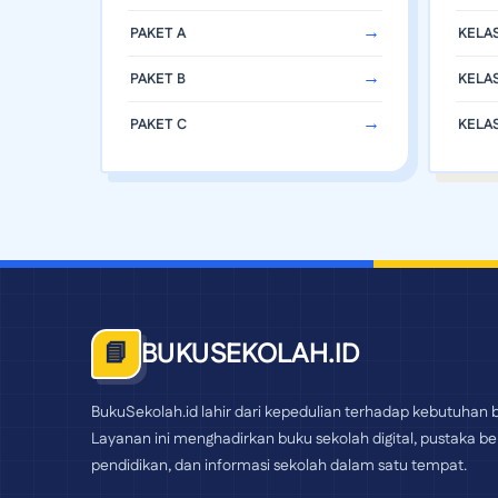
PAKET A
KELAS
PAKET B
KELAS
PAKET C
KELAS
BUKUSEKOLAH.ID
📘
BukuSekolah.id lahir dari kepedulian terhadap kebutuhan b
Layanan ini menghadirkan buku sekolah digital, pustaka bel
pendidikan, dan informasi sekolah dalam satu tempat.