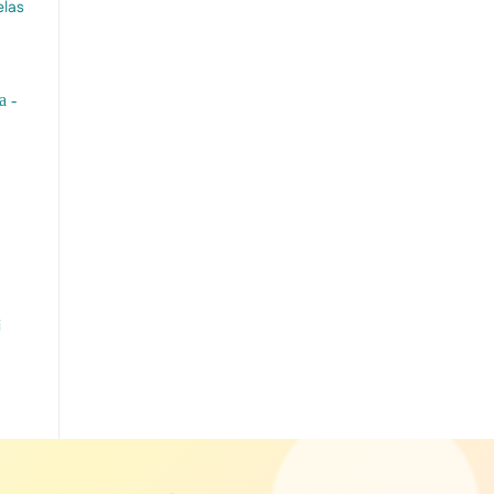
elas
i