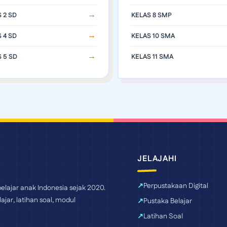
 2 SD
KELAS 8 SMP
 4 SD
KELAS 10 SMA
 5 SD
KELAS 11 SMA
JELAJAHI
Perpustakaan Digital
elajar anak Indonesia sejak 2020.
ajar, latihan soal, modul
Pustaka Belajar
Latihan Soal