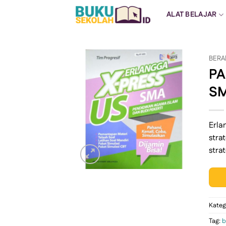
Skip
ALAT BELAJAR
to
content
BERA
PA
SM
Erla
stra
stra
Kateg
Tag:
b