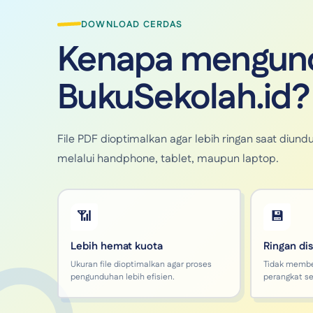
DOWNLOAD CERDAS
Kenapa mengund
BukuSekolah.id?
File PDF dioptimalkan agar lebih ringan saat di
melalui handphone, tablet, maupun laptop.
📶
💾
Lebih hemat kuota
Ringan di
Ukuran file dioptimalkan agar proses
Tidak memb
pengunduhan lebih efisien.
perangkat se