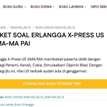
BUKU GURU
BUKU SISWA
BUKU LAINNYA
INFO SE
NDA
/
SMA KELAS 12
/
BUKU SISWA SMA KELAS 12
KET SOAL ERLANGGA X-PRESS US
A-MA PAI
ngga X-Press US SMA/MA membekali peserta didik dengan
tegi Pahami, Kenali, Coba, Simulasikan! Dijamin Bisa! Dengan
tegi jitu ini, nilai US terbaik sudah ada di genggaman.
DOWNLOAD BUKU FORMAT PDF
ori:
BUKU SISWA SMA KELAS 12
,
SMA KELAS 12
uku cetak
,
Buku Erlangga