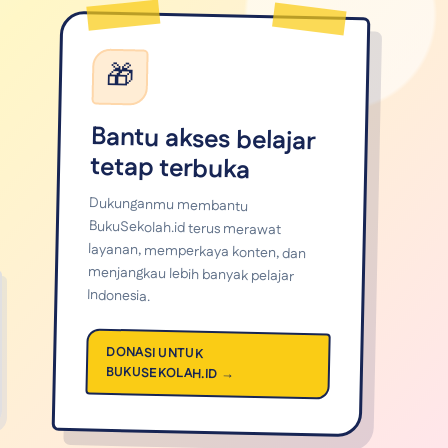
🎁
Bantu akses belajar
tetap terbuka
Dukunganmu membantu
BukuSekolah.id terus merawat
layanan, memperkaya konten, dan
menjangkau lebih banyak pelajar
Indonesia.
DONASI UNTUK
BUKUSEKOLAH.ID →