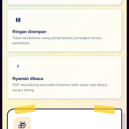
💾
Ringan disimpan
Tidak membebani ruang penyimpanan perangkat secara
berlebihan.
⚡
Nyaman dibaca
PDF mendukung pemuatan halaman lebih cepat saat dibaca
secara daring.
🎁