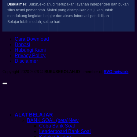
Disklaimer:
BukuSekolah.id merupakan layanan independen dan bukan
situs resmi pemerintah. Materi yang ditampilkan ditujukan untuk
mendukung kegiatan belajar dan akses informasi pendidikan.
Belajar lebih mudah, setiap hari.
Cara Download
Donasi
Hubungi Kami
Privacy Policy
Disclaimer
Copyright 2020-2026 ©
BUKUSEKOLAH.ID
- member of
RVG network
ALAT BELAJAR
BANK SOAL (beta)
Coba Bank Soal
Leaderboard Bank Soal
Koleksi Badge