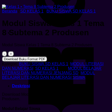
Beranda
/
SD KELAS 1
/
BUKU SISWA SD KELAS 1
Modul Siswa Kelas 1 Tema
8 Subtema 2 Produsen
Modul Siswa Kelas 1 Tema 8 Subtema 2 Produsen
Kuantitas
Modul
Download Buku Format PDF
Siswa
Kategori:
BUKU SISWA SD KELAS 1
,
MODUL LITERASI
Kelas
DAN NUMERASI
,
SD KELAS 1
Tag:
MODUL BELAJAR
1
LITERASI DAN NUMERASI JENJANG SD
,
MODUL
Tema
BELAJAR LITERASI DAN NUMERASI SISWA
8
Subtema
Deskripsi
2
Produsen
Download Modul Siswa Kelas 1 Tema 8 Subtema 2
Produsen.
Modul Belajar Siswa