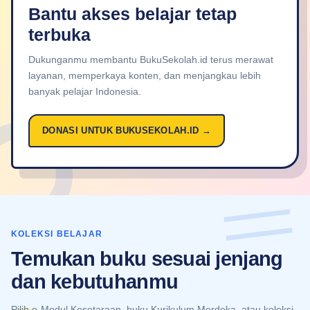
Bantu akses belajar tetap
terbuka
Dukunganmu membantu BukuSekolah.id terus merawat
layanan, memperkaya konten, dan menjangkau lebih
banyak pelajar Indonesia.
DONASI UNTUK BUKUSEKOLAH.ID →
KOLEKSI BELAJAR
Temukan buku sesuai jenjang
dan kebutuhanmu
Pilih e-Modul Kesetaraan, buku Kurikulum Merdeka, atau koleksi