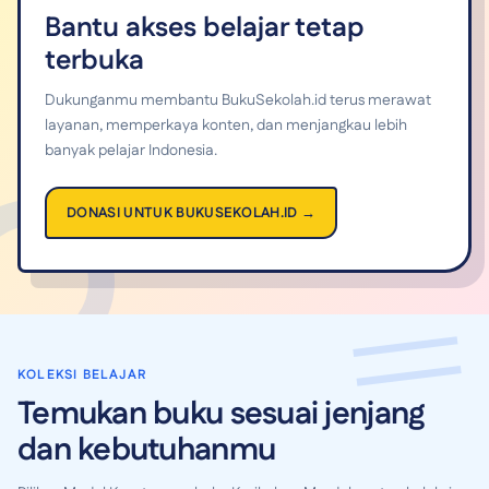
Bantu akses belajar tetap
terbuka
Dukunganmu membantu BukuSekolah.id terus merawat
layanan, memperkaya konten, dan menjangkau lebih
banyak pelajar Indonesia.
DONASI UNTUK BUKUSEKOLAH.ID →
KOLEKSI BELAJAR
Temukan buku sesuai jenjang
dan kebutuhanmu