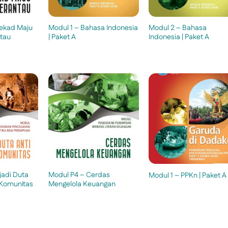
tekad Maju
Modul 1 – Bahasa Indonesia
Modul 2 – Bahasa
tau
| Paket A
Indonesia | Paket A
jadi Duta
Modul P4 – Cerdas
Modul 1 – PPKn | Paket A
 Komunitas
Mengelola Keuangan