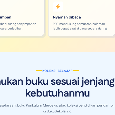
simpan
Nyaman dibaca
ebani ruang penyimpanan
PDF mendukung pemuatan halaman
cara berlebihan.
lebih cepat saat dibaca secara daring.
KOLEKSI BELAJAR
ukan buku sesuai jenjang
kebutuhanmu
Kesetaraan, buku Kurikulum Merdeka, atau koleksi pendidikan pendampin
di BukuSekolah.id.