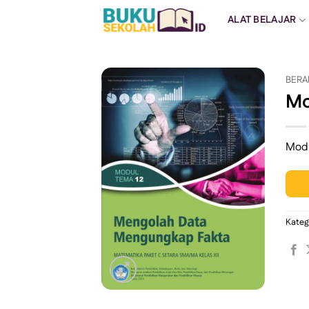
Skip
ALAT BELAJAR
to
content
BERA
Mo
Modu
Kateg