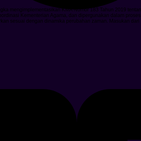
 rangka mengimplementasikan KMA Nomor 183 Tahun 2019 tenta
h koordinasi Kementerian Agama, dan dipergunakan dalam pros
khirkan sesuai dengan dinamika perubahan zaman. Masukan dar