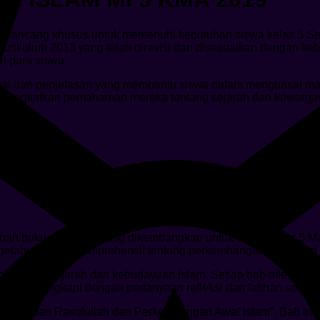
irancang khusus untuk memenuhi kebutuhan siswa kelas 5 Sek
urikulum 2013 yang telah direvisi dan disesuaikan dengan kebu
h para siswa.
an soal dan penjelasan yang membantu siswa dalam menguasai 
an meningkatkan pemahaman mereka tentang sejarah dan kewarga
ah buku pelajaran yang dikembangkan untuk siswa kelas 5 Mad
ngetahuan yang komprehensif tentang perkembangan Islam da
opik terkait sejarah dan kebudayaan Islam. Setiap bab dilengk
i juga dilengkapi dengan pertanyaan refleksi dan latihan soal 
“Kehidupan Rasulullah dan Perkembangan Awal Islam”. Bab ini 