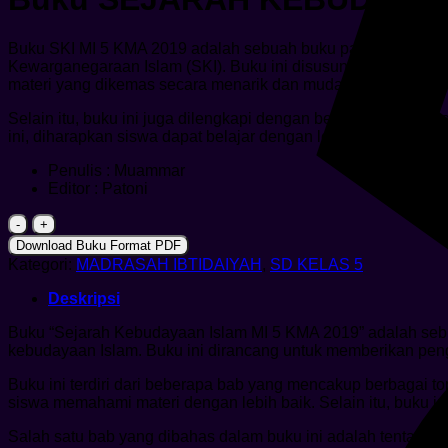
Buku SKI MI 5 KMA 2019 adalah sebuah buku panduan yang d
Kewarganegaraan Islam (SKI). Buku ini disusun berdasarkan k
materi yang dikemas secara menarik dan mudah dipahami ole
Selain itu, buku ini juga dilengkapi dengan berbagai latih
ini, diharapkan siswa dapat belajar dengan lebih efektif d
Penulis : Muammar
Editor : Patoni
Kuantitas
Buku
Download Buku Format PDF
SEJARAH
Kategori:
MADRASAH IBTIDAIYAH
,
SD KELAS 5
KEBUDAYAAN
ISLAM
Deskripsi
MI
5
Buku “Sejarah Kebudayaan Islam MI 5 KMA 2019” adalah sebu
KMA
kebudayaan Islam. Buku ini dirancang untuk memberikan pe
2019
Buku ini terdiri dari beberapa bab yang mencakup berbagai t
siswa memahami materi dengan lebih baik. Selain itu, buku in
Salah satu bab yang dibahas dalam buku ini adalah tentang 