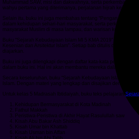
Muhammad SAW, misi dan dakwahnya, serta perkembangan awal
wahyu pertama yang diterimanya, perjalanan hijrah ke Madina
Selain itu, buku ini juga membahas tentang “Pengaruh Isla
dalam kehidupan sehari-hari masyarakat, serta perkembangan
masyarakat Muslim di masa lampau, dan warisan kebudayaan Is
Buku “Sejarah Kebudayaan Islam MI 5 KMA 2019” juga menca
Kesenian dan Arsitektur Islam”. Setiap bab ditulis dengan 
diajarkan.
Buku ini juga dilengkapi dengan daftar kata-kata penting da
dalam buku ini. Hal ini akan membantu mereka dalam mengasim
Secara keseluruhan, buku “Sejarah Kebudayaan Islam MI 5 K
Islam. Dengan materi yang lengkap dan disajikan dengan ca
Untuk kelas 5 Madrasah Ibtidaiyah, buku teks pelajaran
Sejar
Kehidupan Bermasyarakat di Kota Madinah
Fathul Makkah
Peristiwa-Peristiwa di Akhir Hayat Rasulullah saw
Kisah Abu Bakar Ash Shiddiq
Kisah Umar bin Khattab
Kisah Usman bin Affan
Kisah Ali bin Abi Talib