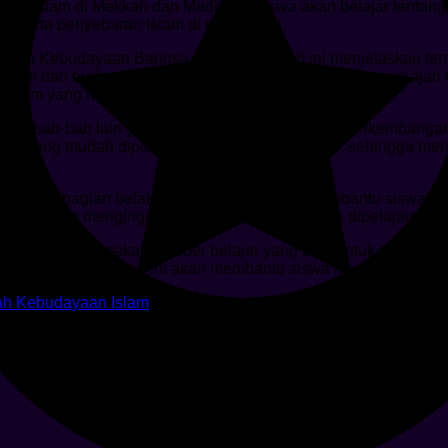
 Islam di Mekkah dan Madinah. Siswa akan belajar tentang be
h, serta penyebaran Islam di masa awal.
m dalam Kebudayaan Bangsa Indonesia”. Bab ini menjelaskan t
 seni dan budaya Islam di Indonesia. Siswa akan mempelajari 
lam yang masih dapat ditemui di Indonesia saat ini.
kup bab-bab lain yang membahas topik seperti “Perkembanga
bahasa yang mudah dipahami oleh siswa MI kelas 5, sehingga m
n indeks di bagian belakang buku, yang akan membantu siswa me
ilasi dan mengingat kembali materi yang telah dipelajari.
MA 2019” merupakan sumber belajar yang baik untuk siswa MI 
ra yang menarik, buku ini akan membantu siswa memahami dan
ah Kebudayaan Islam
memuat materi-materi terbaru yang melipu