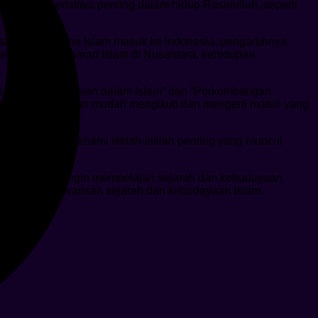
rbagai peristiwa penting dalam hidup Rasulullah, seperti
entang bagaimana Islam masuk ke Indonesia, pengaruhnya
tentang penyebaran Islam di Nusantara, kehidupan
n Ilmu Pengetahuan dalam Islam” dan “Perkembangan
ereka dapat dengan mudah mengikuti dan mengerti materi yang
ncari dan memahami istilah-istilah penting yang muncul
kelas 5 yang ingin mempelajari sejarah dan kebudayaan
 menghargai warisan sejarah dan kebudayaan Islam.
ti: