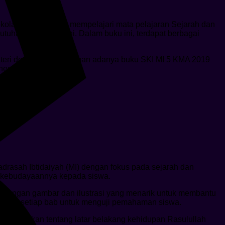
olah Dasar dalam mempelajari mata pelajaran Sejarah dan
tuhan siswa saat ini. Dalam buku ini, terdapat berbagai
materi dengan baik. Dengan adanya buku SKI MI 5 KMA 2019
negaraan Islam.
rasah Ibtidaiyah (MI) dengan fokus pada sejarah dan
n kebudayaannya kepada siswa.
api dengan gambar dan ilustrasi yang menarik untuk membantu
di akhir setiap bab untuk menguji pemahaman siswa.
menjelaskan tentang latar belakang kehidupan Rasulullah