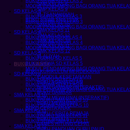
BUKU SISWA SD KELAS 2
SMP KELAS 8
MODUL PENDAMPING BAGI ORANG TUA KELAS
SMP KELAS 9
SD KELAS 3
M. TSANAWIYAH
BUKU GURU SD KELAS 3
BUKU SISWA SMA / SMK
BUKU SISWA SD KELAS 3
SMA KELAS 10
MODUL PENDAMPING BAGI ORANG TUA KELAS
SMA KELAS 11
SD KELAS 4
SMA KELAS 12
BUKU GURU SD KELAS 4
SMK KELAS 10
BUKU SISWA SD KELAS 4
SMK KELAS 11
MODUL PENDAMPING BAGI ORANG TUA KELAS
SMK KELAS 12
SD KELAS 5
M. ALIYAH
BUKU GURU SD KELAS 5
BUKU SISWA SD KELAS 5
BUKU LAINNYA
MODUL PENDAMPING BAGI ORANG TUA KELAS
BUKU KURIKULUM MERDEKA
SD KELAS 6
E-MODUL KESETARAAN
BUKU GURU SD KELAS 6
BUKU AGAMA ISLAM
BUKU SISWA SD KELAS 6
BUKU GAMBAR (INTERAKTIF)
MODUL PENDAMPING BAGI ORANG TUA KELAS
BUKU GAMBAR
SMA KELAS 10
BUKU MEWARNAI (INTERAKTIF)
BUKU GURU SMA KELAS 10
BUKU MEWARNAI
BUKU SISWA SMA KELAS 10
BUKU CERITA ANAK
SMA KELAS 11
BUKU CERITA REMAJA
BUKU GURU SMA KELAS 11
BUKU WISATA
BUKU SISWA SMA KELAS 11
GAMES HITUNG CEPAT
SMA KELAS 12
BUKU PANDUAN GURU PAUD