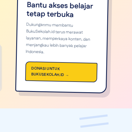
Bantu akses belajar
tetap terbuka
Dukunganmu membantu
BukuSekolah.id terus merawat
layanan, memperkaya konten, dan
menjangkau lebih banyak pelajar
Indonesia.
DONASI UNTUK
BUKUSEKOLAH.ID →