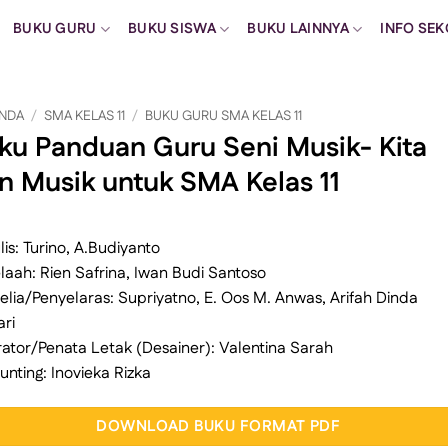
BUKU GURU
BUKU SISWA
BUKU LAINNYA
INFO SE
NDA
/
SMA KELAS 11
/
BUKU GURU SMA KELAS 11
ku Panduan Guru Seni Musik- Kita
n Musik untuk SMA Kelas 11
lis: Turino, A.Budiyanto
laah: Rien Safrina, Iwan Budi Santoso
elia/Penyelaras: Supriyatno, E. Oos M. Anwas, Arifah Dinda
ari
trator/Penata Letak (Desainer): Valentina Sarah
unting: Inovieka Rizka
DOWNLOAD BUKU FORMAT PDF