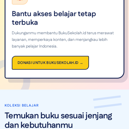
Bantu akses belajar tetap
terbuka
Dukunganmu membantu BukuSekolah.id terus merawat
layanan, memperkaya konten, dan menjangkau lebih
banyak pelajar Indonesia.
DONASI UNTUK BUKUSEKOLAH.ID →
KOLEKSI BELAJAR
Temukan buku sesuai jenjang
dan kebutuhanmu