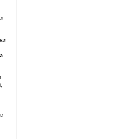
an
han
wa
n
,
ar