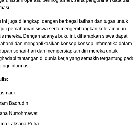
ngan, sistem operasi, pemrograman, serta pengolahan data dan
rmasi.
 ini juga dilengkapi dengan berbagai latihan dan tugas untuk
uji pemahaman siswa serta mengembangkan keterampilan
tis mereka. Dengan adanya buku ini, diharapkan siswa dapat
hami dan mengaplikasikan konsep-konsep informatika dalam
dupan sehari-hari dan mempersiapkan diri mereka untuk
hadapi tantangan di dunia kerja yang semakin tergantung pad
ologi informasi.
lis:
usmadi
mam Badrudin
isna Nurrohmawati
ima Laksana Putra