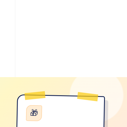
a
K
🎁