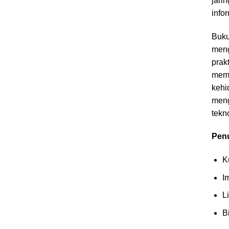
jari
info
Buku
meng
prak
mema
kehi
meng
tekn
Penu
K
I
L
B