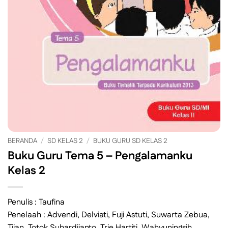
BERANDA
/
SD KELAS 2
/
BUKU GURU SD KELAS 2
Buku Guru Tema 5 – Pengalamanku
Kelas 2
Penulis : Taufina
Penelaah : Advendi, Delviati, Fuji Astuti, Suwarta Zebua,
Tijan, Totok Suhardijanto, Trie Hartiti, Wahyuningsih.