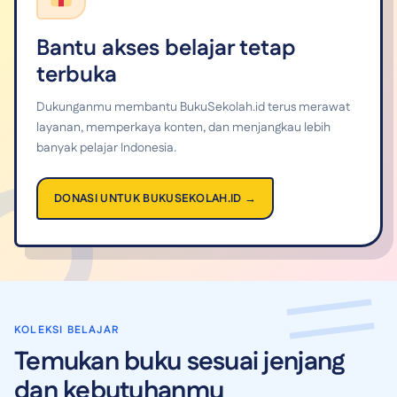
Bantu akses belajar tetap
terbuka
Dukunganmu membantu BukuSekolah.id terus merawat
layanan, memperkaya konten, dan menjangkau lebih
banyak pelajar Indonesia.
DONASI UNTUK BUKUSEKOLAH.ID →
KOLEKSI BELAJAR
Temukan buku sesuai jenjang
dan kebutuhanmu