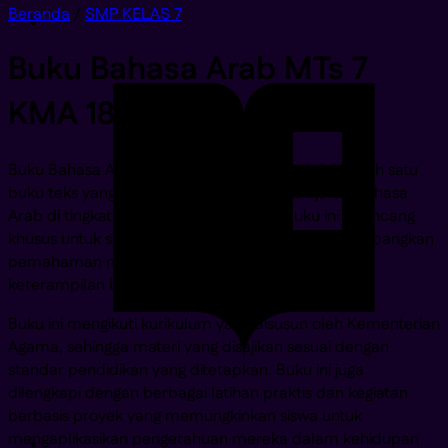
Beranda
/
SMP KELAS 7
Buku Bahasa Arab MTs 7
KMA 183 2019
Buku Bahasa Arab MTs 7 KMA 183 2019 adalah salah satu
buku teks yang digunakan dalam pembelajaran Bahasa
Arab di tingkat Madrasah Tsanawiyah. Buku ini dirancang
khusus untuk siswa kelas 7 dengan tujuan mengembangkan
pemahaman mereka terhadap bahasa Arab dan
keterampilan berkomunikasi.
Buku ini mengikuti kurikulum yang disusun oleh Kementerian
Agama, sehingga materi yang disajikan sesuai dengan
standar pendidikan yang ditetapkan. Buku ini juga
dilengkapi dengan berbagai latihan praktis dan kegiatan
berbasis proyek yang memungkinkan siswa untuk
mengaplikasikan pengetahuan mereka dalam kehidupan