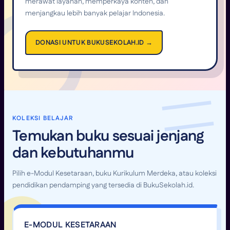
merawat layanan, memperkaya konten, dan
menjangkau lebih banyak pelajar Indonesia.
DONASI UNTUK BUKUSEKOLAH.ID →
KOLEKSI BELAJAR
Temukan buku sesuai jenjang
dan kebutuhanmu
Pilih e-Modul Kesetaraan, buku Kurikulum Merdeka, atau koleksi
pendidikan pendamping yang tersedia di BukuSekolah.id.
E-MODUL KESETARAAN