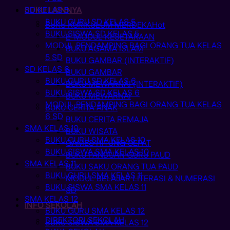
BUKU LAINNYA
SD KELAS 5
BUKU GURU SD KELAS 5
BUKU KURIKULUM MERDEKA
BUKU SISWA SD KELAS 5
E-MODUL KESETARAAN
MODUL PENDAMPING BAGI ORANG TUA KELAS
BUKU AGAMA ISLAM
5 SD
BUKU GAMBAR (INTERAKTIF)
SD KELAS 6
BUKU GAMBAR
BUKU GURU SD KELAS 6
BUKU MEWARNAI (INTERAKTIF)
BUKU SISWA SD KELAS 6
BUKU MEWARNAI
MODUL PENDAMPING BAGI ORANG TUA KELAS
BUKU CERITA ANAK
6 SD
BUKU CERITA REMAJA
SMA KELAS 10
BUKU WISATA
BUKU GURU SMA KELAS 10
GAMES HITUNG CEPAT
BUKU SISWA SMA KELAS 10
BUKU PANDUAN GURU PAUD
SMA KELAS 11
BUKU SAKU ORANG TUA PAUD
BUKU GURU SMA KELAS 11
MODUL BELAJAR LITERASI & NUMERASI
BUKU SISWA SMA KELAS 11
SD
SMA KELAS 12
INFO SEKOLAH
BUKU GURU SMA KELAS 12
DIREKTORI SEKOLAH
BUKU SISWA SMA KELAS 12