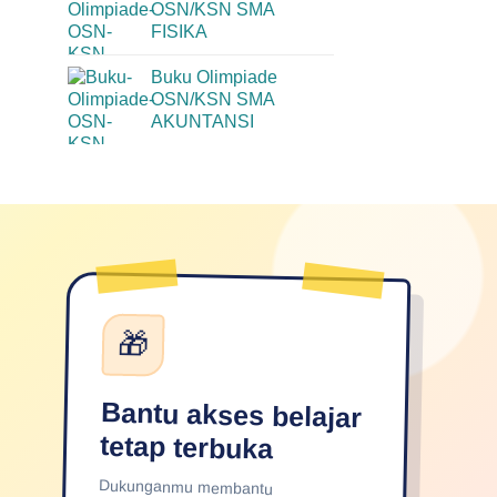
OSN/KSN SMA
FISIKA
Buku Olimpiade
OSN/KSN SMA
AKUNTANSI
🎁
Bantu akses belajar
tetap terbuka
Dukunganmu membantu
BukuSekolah.id terus merawat
layanan, memperkaya konten, dan
menjangkau lebih banyak pelajar