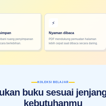
⚡
isimpan
Nyaman dibaca
bani ruang penyimpanan
PDF mendukung pemuatan halaman
cara berlebihan.
lebih cepat saat dibaca secara daring.
KOLEKSI BELAJAR
kan buku sesuai jenjan
kebutuhanmu