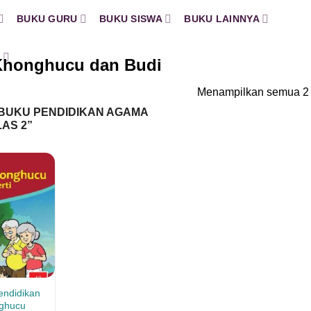
BUKU GURU
BUKU SISWA
BUKU LAINNYA
H
Khonghucu dan Budi
Menampilkan semua 2 
BUKU PENDIDIKAN AGAMA
AS 2”
endidikan
ghucu