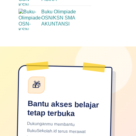
Buku Olimpiade
OSN/KSN SMA
AKUNTANSI
🎁
Bantu akses belajar
tetap terbuka
Dukunganmu membantu
BukuSekolah.id terus merawat
layanan, memperkaya konten, dan
menjangkau lebih banyak pelajar