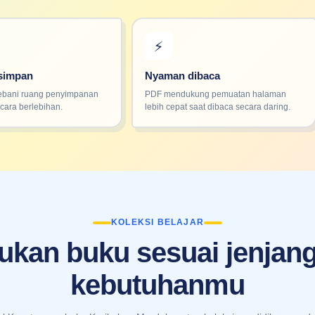
⚡
isimpan
Nyaman dibaca
bani ruang penyimpanan
PDF mendukung pemuatan halaman
cara berlebihan.
lebih cepat saat dibaca secara daring.
KOLEKSI BELAJAR
kan buku sesuai jenjan
kebutuhanmu