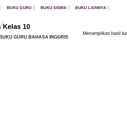
BUKU GURU
BUKU SISWA
BUKU LAINNYA
H
 Kelas 10
Menampilkan hasil tu
BUKU GURU BAHASA INGGRIS