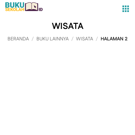
Skip
to
content
WISATA
BERANDA
/
BUKU LAINNYA
/
WISATA
/
HALAMAN 2