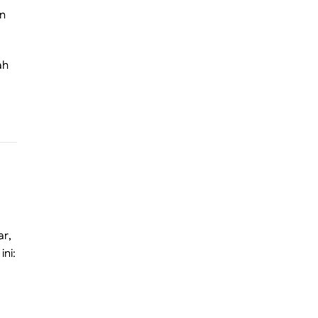
an
ah
ar,
ni: