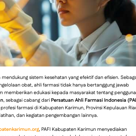
endukung sistem kesehatan yang efektif dan efisien. Sebaga
gelolaan obat, ahli farmasi tidak hanya bertanggung jawab
lam memberikan edukasi kepada masyarakat tentang penggun
un
, sebagai cabang dari
Persatuan Ahli Farmasi Indonesia (PA
 profesi farmasi di Kabupaten Karimun, Provinsi Kepulauan Ria
latihan, dan kegiatan pengembangan lainnya.
patenkarimun.org
, PAFI Kabupaten Karimun menyediakan