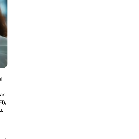
i
aan
FI)
,
u,