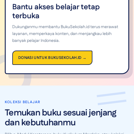
Bantu akses belajar tetap
terbuka
Dukunganmu membantu BukuSekolah.id terus merawat
layanan, memperkaya konten, dan menjangkau lebih
banyak pelajar Indonesia.
DONASI UNTUK BUKUSEKOLAH.ID →
KOLEKSI BELAJAR
Temukan buku sesuai jenjang
dan kebutuhanmu