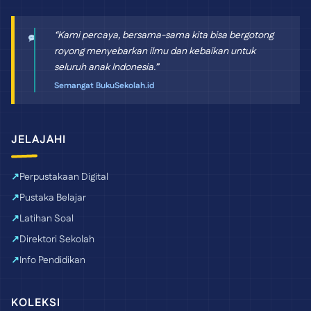
“Kami percaya, bersama-sama kita bisa bergotong
royong menyebarkan ilmu dan kebaikan untuk
seluruh anak Indonesia.”
Semangat BukuSekolah.id
JELAJAHI
Perpustakaan Digital
Pustaka Belajar
Latihan Soal
Direktori Sekolah
Info Pendidikan
KOLEKSI