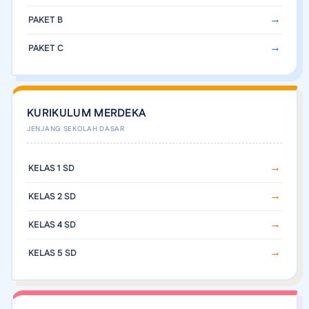
PAKET B
PAKET C
KURIKULUM MERDEKA
KELAS 1 SD
KELAS 2 SD
KELAS 4 SD
KELAS 5 SD