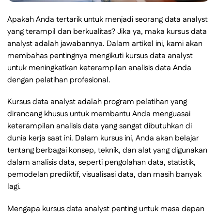
Apakah Anda tertarik untuk menjadi seorang data analyst
yang terampil dan berkualitas? Jika ya, maka kursus data
analyst adalah jawabannya. Dalam artikel ini, kami akan
membahas pentingnya mengikuti kursus data analyst
untuk meningkatkan keterampilan analisis data Anda
dengan pelatihan profesional.
Kursus data analyst adalah program pelatihan yang
dirancang khusus untuk membantu Anda menguasai
keterampilan analisis data yang sangat dibutuhkan di
dunia kerja saat ini. Dalam kursus ini, Anda akan belajar
tentang berbagai konsep, teknik, dan alat yang digunakan
dalam analisis data, seperti pengolahan data, statistik,
pemodelan prediktif, visualisasi data, dan masih banyak
lagi.
Mengapa kursus data analyst penting untuk masa depan