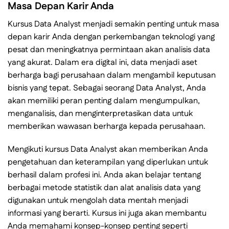
Masa Depan Karir Anda
Kursus Data Analyst menjadi semakin penting untuk masa
depan karir Anda dengan perkembangan teknologi yang
pesat dan meningkatnya permintaan akan analisis data
yang akurat. Dalam era digital ini, data menjadi aset
berharga bagi perusahaan dalam mengambil keputusan
bisnis yang tepat. Sebagai seorang Data Analyst, Anda
akan memiliki peran penting dalam mengumpulkan,
menganalisis, dan menginterpretasikan data untuk
memberikan wawasan berharga kepada perusahaan.
Mengikuti kursus Data Analyst akan memberikan Anda
pengetahuan dan keterampilan yang diperlukan untuk
berhasil dalam profesi ini. Anda akan belajar tentang
berbagai metode statistik dan alat analisis data yang
digunakan untuk mengolah data mentah menjadi
informasi yang berarti. Kursus ini juga akan membantu
Anda memahami konsep-konsep penting seperti