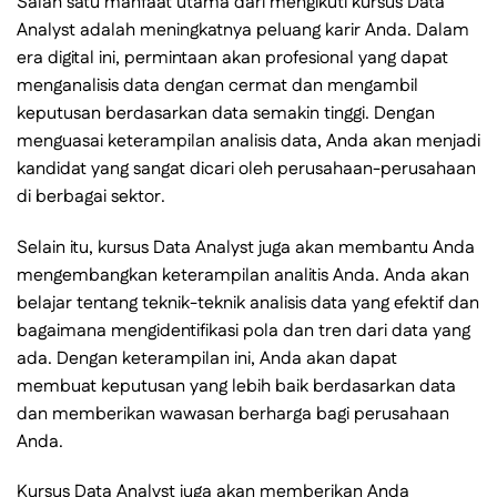
Salah satu manfaat utama dari mengikuti kursus Data
Analyst adalah meningkatnya peluang karir Anda. Dalam
era digital ini, permintaan akan profesional yang dapat
menganalisis data dengan cermat dan mengambil
keputusan berdasarkan data semakin tinggi. Dengan
menguasai keterampilan analisis data, Anda akan menjadi
kandidat yang sangat dicari oleh perusahaan-perusahaan
di berbagai sektor.
Selain itu, kursus Data Analyst juga akan membantu Anda
mengembangkan keterampilan analitis Anda. Anda akan
belajar tentang teknik-teknik analisis data yang efektif dan
bagaimana mengidentifikasi pola dan tren dari data yang
ada. Dengan keterampilan ini, Anda akan dapat
membuat keputusan yang lebih baik berdasarkan data
dan memberikan wawasan berharga bagi perusahaan
Anda.
Kursus Data Analyst juga akan memberikan Anda