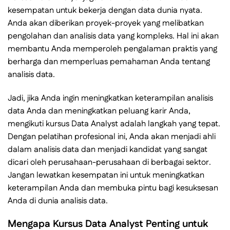
kesempatan untuk bekerja dengan data dunia nyata.
Anda akan diberikan proyek-proyek yang melibatkan
pengolahan dan analisis data yang kompleks. Hal ini akan
membantu Anda memperoleh pengalaman praktis yang
berharga dan memperluas pemahaman Anda tentang
analisis data.
Jadi, jika Anda ingin meningkatkan keterampilan analisis
data Anda dan meningkatkan peluang karir Anda,
mengikuti kursus Data Analyst adalah langkah yang tepat.
Dengan pelatihan profesional ini, Anda akan menjadi ahli
dalam analisis data dan menjadi kandidat yang sangat
dicari oleh perusahaan-perusahaan di berbagai sektor.
Jangan lewatkan kesempatan ini untuk meningkatkan
keterampilan Anda dan membuka pintu bagi kesuksesan
Anda di dunia analisis data.
Mengapa Kursus Data Analyst Penting untuk