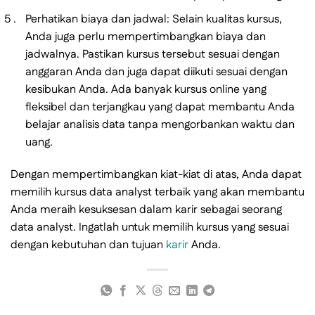
Perhatikan biaya dan jadwal: Selain kualitas kursus,
Anda juga perlu mempertimbangkan biaya dan
jadwalnya. Pastikan kursus tersebut sesuai dengan
anggaran Anda dan juga dapat diikuti sesuai dengan
kesibukan Anda. Ada banyak kursus online yang
fleksibel dan terjangkau yang dapat membantu Anda
belajar analisis data tanpa mengorbankan waktu dan
uang.
Dengan mempertimbangkan kiat-kiat di atas, Anda dapat
memilih kursus data analyst terbaik yang akan membantu
Anda meraih kesuksesan dalam karir sebagai seorang
data analyst. Ingatlah untuk memilih kursus yang sesuai
dengan kebutuhan dan tujuan
karir
Anda.