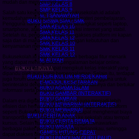
mudah dan menyenangkan.
SMP KELAS 8
SMP KELAS 9
Salah satu keunggulan utama Bukusekolah.id adalah
M. TSANAWIYAH
kemudahannya dalam mengakses materi pembelajaran.
BUKU SISWA SMA / SMK
Pengguna hanya perlu memiliki perangkat seperti laptop,
SMA KELAS 10
smartphone, atau tablet dan koneksi internet yang stabil.
SMA KELAS 11
Setelah itu, pengguna dapat mengakses platform ini kapan
SMA KELAS 12
saja dan di mana saja sesuai dengan kebutuhan dan
SMK KELAS 10
kenyamanan mereka.
SMK KELAS 11
SMK KELAS 12
Bukusekolah.id juga menawarkan berbagai fitur menarik
M. ALIYAH
yang dapat meningkatkan pengalaman belajar online.
Misalnya, pengguna dapat mengikuti kelas interaktif yang
BUKU LAINNYA
dipandu oleh guru yang berpengalaman. Selain itu, terdapat
BUKU KURIKULUM MERDEKA
juga forum diskusi yang memungkinkan pengguna untuk
E-MODUL KESETARAAN
berinteraksi dengan sesama pengguna lainnya dan bertukar
BUKU AGAMA ISLAM
informasi serta pengalaman.
BUKU GAMBAR (INTERAKTIF)
BUKU GAMBAR
Dalam era digital ini, belajar online juga menjadi lebih
BUKU MEWARNAI (INTERAKTIF)
efisien dan hemat biaya. Dengan menggunakan platform
BUKU MEWARNAI
seperti Bukusekolah.id, pengguna dapat menghemat biaya
BUKU CERITA ANAK
transportasi dan waktu perjalanan ke sekolah atau tempat
BUKU CERITA REMAJA
kursus. Selain itu, Bukusekolah.id juga menawarkan
BUKU WISATA
berbagai paket pembelajaran yang terjangkau, sehingga
GAMES HITUNG CEPAT
dapat diakses oleh semua kalangan.
BUKU PANDUAN GURU PAUD