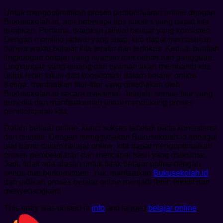
Untuk mengoptimalkan proses pembelajaran online dengan
Bukusekolah.id, ada beberapa tips sukses yang dapat kita
terapkan. Pertama, tetapkan jadwal belajar yang konsisten.
Dengan memiliki jadwal yang tetap, kita dapat memastikan
bahwa waktu belajar kita teratur dan terfokus. Kedua, buatlah
lingkungan belajar yang nyaman dan bebas dari gangguan.
Lingkungan yang tenang dan nyaman akan membantu kita
untuk lebih fokus dan konsentrasi dalam belajar online.
Ketiga, manfaatkan fitur-fitur yang disediakan oleh
Bukusekolah.id secara maksimal. Jelajahi semua fitur yang
tersedia dan manfaatkanlah untuk mendukung proses
pembelajaran kita.
Dalam belajar online, kunci sukses terletak pada konsistensi
dan disiplin. Dengan menggunakan Bukusekolah.id sebagai
alat bantu dalam belajar online, kita dapat mengoptimalkan
proses pembelajaran dan mencapai hasil yang maksimal.
Jadi, tidak ada alasan untuk tidak belajar online dengan
serius dan berkomitmen. Yuk, manfaatkan
Bukusekolah.id
dan jadikan proses belajar online menjadi lebih efektif dan
menyenangkan!
This entry was posted in
info
and tagged
belajar online
.