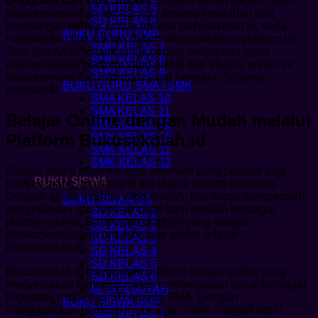
Unggulan dan Tips Sukses
“. Dalam setiap bagian, kami
SD KELAS 5
akan menjelaskan secara rinci tentang kelebihan dan
SD KELAS 6
keuntungan belajar online melalui bukusekolah.id, serta
BUKU GURU SMP
memberikan tips sukses dalam memanfaatkan platform ini.
SMP KELAS 7
Jadi, jika Anda tertarik untuk belajar online dan ingin
SMP KELAS 8
memanfaatkan platform yang efektif dan efisien, artikel ini
SMP KELAS 9
akan memberikan informasi yang berguna. Selamat
BUKU GURU SMA / SMK
membaca!
SMA KELAS 10
SMA KELAS 11
Belajar Online dengan Mudah melalui
SMA KELAS 12
Platform Bukusekolah.id
SMK KELAS 10
SMK KELAS 11
SMK KELAS 12
Belajar online telah menjadi alternatif yang populer bagi
BUKU SISWA
banyak orang, terutama di era digital seperti sekarang.
Dengan akses internet yang mudah, kita dapat memperoleh
BUKU SISWA SD
pengetahuan dan keterampilan baru melalui berbagai
SD KELAS 1
platform online. Salah satu platform yang sangat
SD KELAS 2
direkomendasikan untuk belajar online adalah
SD KELAS 3
Bukusekolah.id.
SD KELAS 4
SD KELAS 5
Bukusekolah.id merupakan platform belajar online yang
SD KELAS 6
menyediakan berbagai materi pembelajaran untuk berbagai
M. IBTIDAIYAH
tingkatan, mulai dari SD hingga SMA. Dengan
BUKU SISWA SMP
menggunakan platform ini, belajar online menjadi lebih
SMP KELAS 7