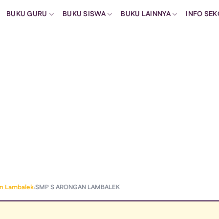
BUKU GURU
BUKU SISWA
BUKU LAINNYA
INFO SE
›
an Lambalek
SMP S ARONGAN LAMBALEK