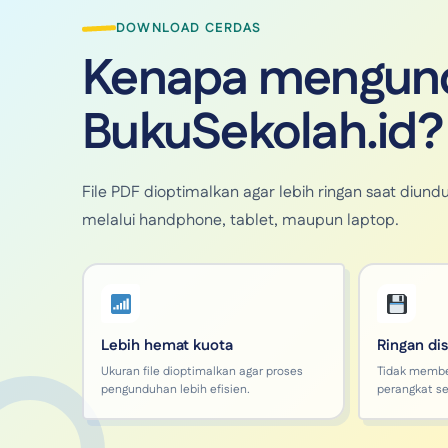
DOWNLOAD CERDAS
Kenapa mengund
BukuSekolah.id?
File PDF dioptimalkan agar lebih ringan saat di
melalui handphone, tablet, maupun laptop.
Lebih hemat kuota
Ringan di
Ukuran file dioptimalkan agar proses
Tidak memb
pengunduhan lebih efisien.
perangkat se