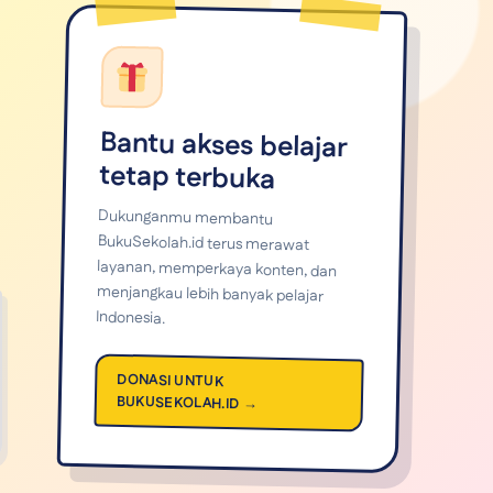
Bantu akses belajar
tetap terbuka
Dukunganmu membantu
BukuSekolah.id terus merawat
layanan, memperkaya konten, dan
menjangkau lebih banyak pelajar
Indonesia.
DONASI UNTUK
BUKUSEKOLAH.ID →