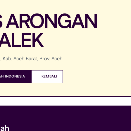
S ARONGAN
ALEK
 Kab. Aceh Barat, Prov. Aceh
H INDONESIA
← KEMBALI
lah