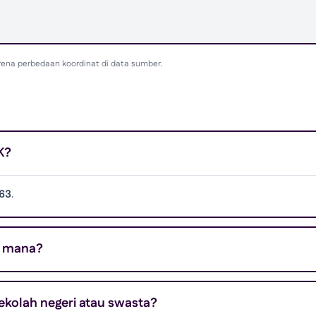
rena perbedaan koordinat di data sumber.
K?
563
.
i mana?
olah negeri atau swasta?