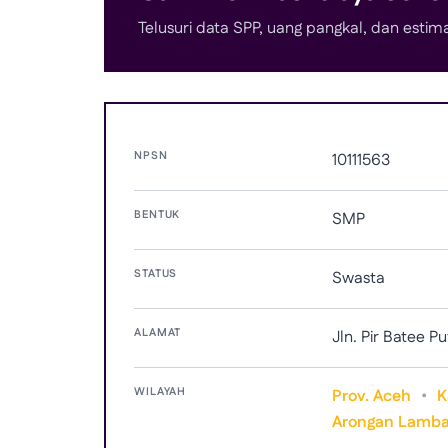
Telusuri data SPP, uang pangkal, dan estima
NPSN
10111563
BENTUK
SMP
STATUS
Swasta
ALAMAT
Jln. Pir Batee 
WILAYAH
Prov. Aceh
•
K
Arongan Lamba