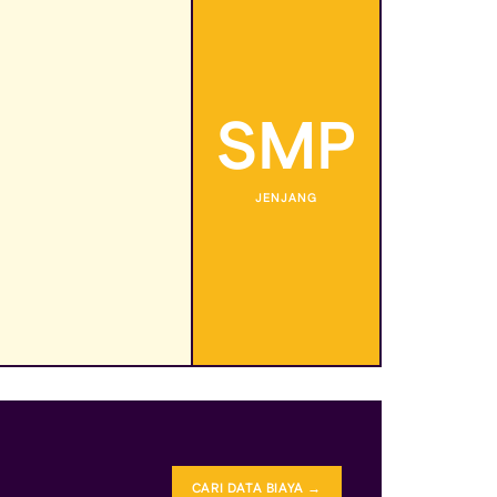
SMP
JENJANG
CARI DATA BIAYA →