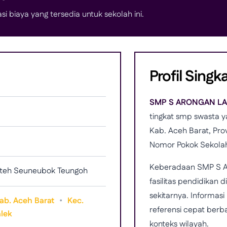
si biaya yang tersedia untuk sekolah ini.
Profil Singk
SMP S ARONGAN L
tingkat smp swasta y
Kab. Aceh Barat, Prov
Nomor Pokok Sekola
Keberadaan SMP S 
Puteh Seuneubok Teungoh
fasilitas pendidikan
sekitarnya. Informas
ab. Aceh Barat
•
Kec.
referensi cepat berb
lek
konteks wilayah.