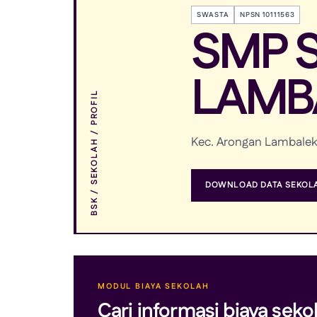
SWASTA
NPSN 10111563
SMP 
LAMB
BSK / SEKOLAH / PROFIL
Kec. Arongan Lambalek,
DOWNLOAD DATA SEKOLA
MODUL BIAYA SEKOLAH
Cari informasi biaya seko