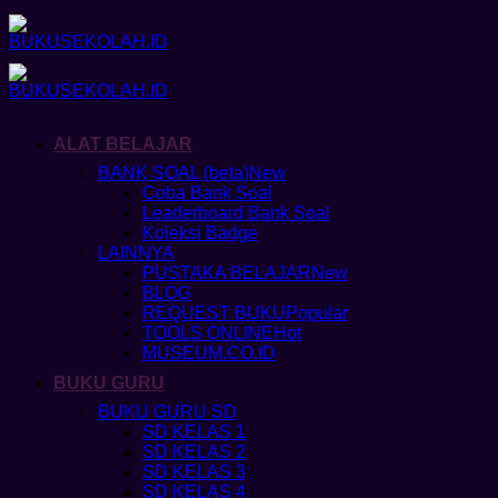
Skip
to
content
ALAT BELAJAR
BANK SOAL (beta)
Coba Bank Soal
Leaderboard Bank Soal
Koleksi Badge
LAINNYA
PUSTAKA BELAJAR
BLOG
REQUEST BUKU
TOOLS ONLINE
MUSEUM.CO.ID
BUKU GURU
BUKU GURU SD
SD KELAS 1
SD KELAS 2
SD KELAS 3
SD KELAS 4