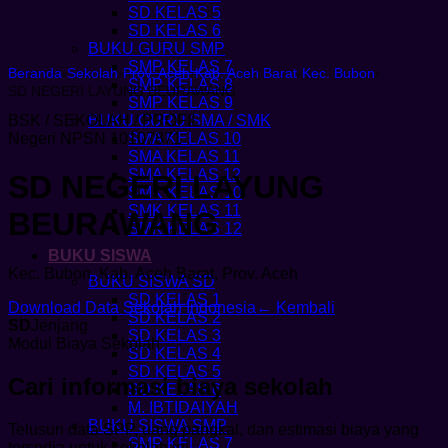
SD KELAS 5
SD KELAS 6
BUKU GURU SMP
SMP KELAS 7
Beranda
›
Sekolah
›
Prov. Aceh
›
Kab. Aceh Barat
›
Kec. Bubon
›
SMP KELAS 8
SD NEGERI LAYUNG BEURAWANG
SMP KELAS 9
BSK / SEKOLAH / PROFIL
BUKU GURU SMA / SMK
Negeri
NPSN 10107871
SMA KELAS 10
SMA KELAS 11
SMA KELAS 12
SD NEGERI LAYUNG
SMK KELAS 10
SMK KELAS 11
BEURAWANG
SMK KELAS 12
BUKU SISWA
Kec. Bubon, Kab. Aceh Barat, Prov. Aceh
BUKU SISWA SD
SD KELAS 1
Download Data Sekolah Indonesia
← Kembali
SD KELAS 2
SD
Jenjang
SD KELAS 3
Modul Biaya Sekolah
SD KELAS 4
SD KELAS 5
Cari informasi biaya sekolah
SD KELAS 6
M. IBTIDAIYAH
BUKU SISWA SMP
Telusuri data SPP, uang pangkal, dan estimasi biaya yang
SMP KELAS 7
tersedia untuk sekolah ini.