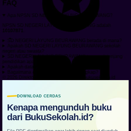
FAQ
Apa NPSN SD NEGERI LAYUNG BEURAWANG?
NPSN SD NEGERI LAYUNG BEURAWANG adalah
10107871
.
SD NEGERI LAYUNG BEURAWANG berada di mana?
Apakah SD NEGERI LAYUNG BEURAWANG sekolah
negeri atau swasta?
SD NEGERI LAYUNG BEURAWANG termasuk jenjang
pendidikan apa?
Apakah data di halaman ini resmi?
Bagaimana cara mengunduh data lengkap?
© 2026 Direktori Sekolah Indonesia by bukusekolah.id
DOWNLOAD CERDAS
Kenapa mengunduh buku
dari BukuSekolah.id?