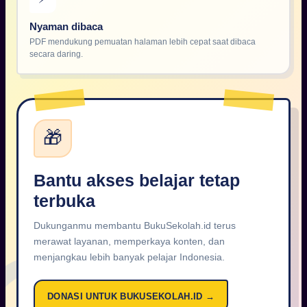
Nyaman dibaca
PDF mendukung pemuatan halaman lebih cepat saat dibaca
secara daring.
🎁
Bantu akses belajar tetap
terbuka
Dukunganmu membantu BukuSekolah.id terus
merawat layanan, memperkaya konten, dan
menjangkau lebih banyak pelajar Indonesia.
DONASI UNTUK BUKUSEKOLAH.ID →