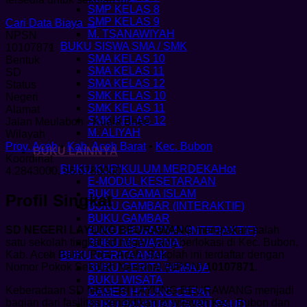
SMP KELAS 8
SMP KELAS 9
Cari Data Biaya →
M. TSANAWIYAH
NPSN
BUKU SISWA SMA / SMK
10107871
SMA KELAS 10
Bentuk
SMA KELAS 11
SD
SMA KELAS 12
Status
SMK KELAS 10
Negeri
SMK KELAS 11
Alamat
SMK KELAS 12
Jalan Meulaboh - Kuala Bhee
M. ALIYAH
Wilayah
Prov. Aceh
•
Kab. Aceh Barat
•
Kec. Bubon
BUKU LAINNYA
Koordinat
BUKU KURIKULUM MERDEKA
4.2843000, 96.0780000
E-MODUL KESETARAAN
BUKU AGAMA ISLAM
Profil Singkat
BUKU GAMBAR (INTERAKTIF)
BUKU GAMBAR
SD NEGERI LAYUNG BEURAWANG
merupakan salah
BUKU MEWARNAI (INTERAKTIF)
satu sekolah tingkat sd negeri yang berlokasi di Kec. Bubon,
BUKU MEWARNAI
Kab. Aceh Barat, Prov. Aceh. Sekolah ini terdaftar dengan
BUKU CERITA ANAK
Nomor Pokok Sekolah Nasional (NPSN)
10107871
.
BUKU CERITA REMAJA
BUKU WISATA
Keberadaan SD NEGERI LAYUNG BEURAWANG menjadi
GAMES HITUNG CEPAT
bagian dari fasilitas pendidikan di wilayah Kec. Bubon dan
BUKU PANDUAN GURU PAUD